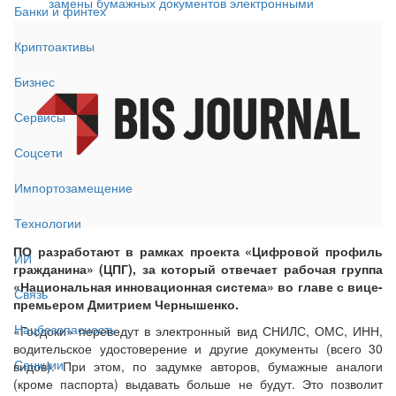
замены бумажных документов электронными
Банки и финтех
Криптоактивы
Бизнес
Сервисы
Соцсети
Импортозамещение
Технологии
ПО разработают в рамках проекта «Цифровой профиль
ИИ
гражданина» (ЦПГ), за который отвечает рабочая группа
«Национальная инновационная система» во главе с вице-
Связь
премьером Дмитрием Чернышенко.
Нацбезопасность
«Госдоки» переведут в электронный вид СНИЛС, ОМС, ИНН,
водительское удостоверение и другие документы (всего 30
Санкции
видов). При этом, по задумке авторов, бумажные аналоги
(кроме паспорта) выдавать больше не будут. Это позволит