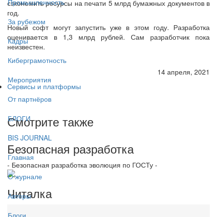
Промышленность
сэкономить ресурсы на печати 5 млрд бумажных документов в
год.
За рубежом
Новый софт могут запустить уже в этом году. Разработка
оценивается в 1,3 млрд рублей. Сам разработчик пока
Кадры
неизвестен.
Киберграмотность
14 апреля, 2021
Мероприятия
Сервисы и платформы
От партнёров
Смотрите также
БЛОГИ
BIS JOURNAL
Безопасная разработка
Главная
- Безопасная разработка эволюция по ГОСТу -
О журнале
Читалка
Авторы
Блоги