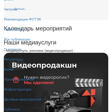
Больше...
Читалка
Рекомендации ФСТЭК
Календарь мероприятий
Публикации
Все публикации
Наши медиауслуги
О главном
- Медиауслуги, реклама (видеопродакшн) -
Регуляторы
Банки
Угрозы и решения
Инфраструктура
Деловые мероприятия
Субъекты