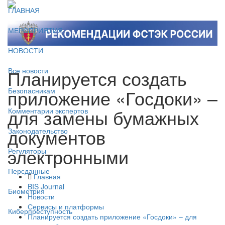
ГЛАВНАЯ
МЕРОПРИЯТИЯ
НОВОСТИ
Планируется создать
Все новости
приложение «Госдоки» –
Безопасникам
для замены бумажных
Комментарии экспертов
документов
Законодательство
электронными
Регуляторы
Персданные
Главная
BIS Journal
Биометрия
Новости
Сервисы и платформы
Киберпреступность
Планируется создать приложение «Госдоки» – для