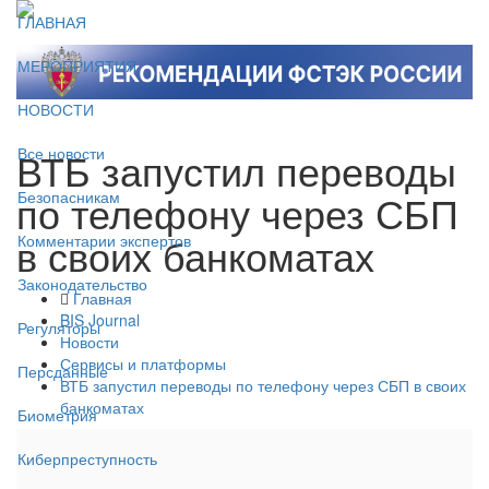
ГЛАВНАЯ
МЕРОПРИЯТИЯ
НОВОСТИ
ВТБ запустил переводы
Все новости
по телефону через СБП
Безопасникам
в своих банкоматах
Комментарии экспертов
Законодательство
Главная
BIS Journal
Регуляторы
Новости
Сервисы и платформы
Персданные
ВТБ запустил переводы по телефону через СБП в своих
банкоматах
Биометрия
Киберпреступность