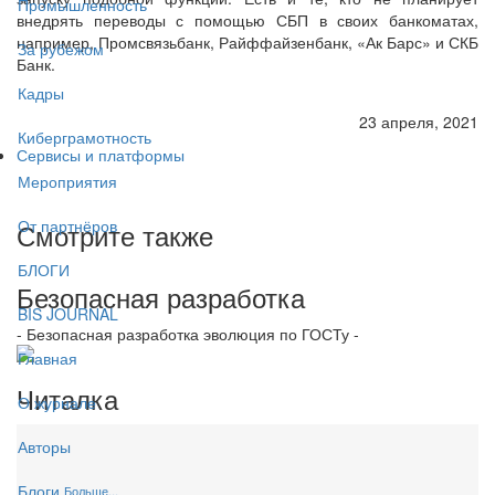
Промышленность
внедрять переводы с помощью СБП в своих банкоматах,
например, Промсвязьбанк, Райффайзенбанк, «Ак Барс» и СКБ
За рубежом
Банк.
Кадры
23 апреля, 2021
Киберграмотность
Сервисы и платформы
Мероприятия
От партнёров
Смотрите также
БЛОГИ
Безопасная разработка
BIS JOURNAL
- Безопасная разработка эволюция по ГОСТу -
Главная
Читалка
О журнале
Авторы
Блоги
Больше...