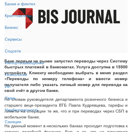
Банки и финтех
Криптоактивы
Бизнес
Сервисы
Соцсети
Банк первым на рынке запустил переводы через Систему
Импортозамещение
быстрых платежей в банкоматах. Услуга доступна в 15500
устройств. Клиенту необходимо выбрать в меню раздел
Технологии
«Переводы по номеру телефона» и ввести номер
получателя либо указать личный номер для перевода на
ИИ
свой счёт в другом банке.
Связь
По словам руководителя департамента розничного бизнеса и
старшего вице-президента ВТБ Павла Кудрявцева, тарифы и
Нацбезопасность
лимиты на операции те же, что и при переводах через СБП в
мобильном банке.
Санкции
На данный момент в нескольких банках проходит подготовка к
запуску подобной функции. Есть и те, кто не планирует