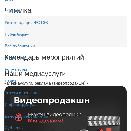
Читалка
Читалка
Рекомендации ФСТЭК
Публикации
Больше...
Все публикации
Календарь мероприятий
О главном
Регуляторы
Наши медиауслуги
Банки
- Медиауслуги, реклама (видеопродакшн) -
Угрозы и решения
Инфраструктура
Деловые мероприятия
Субъекты