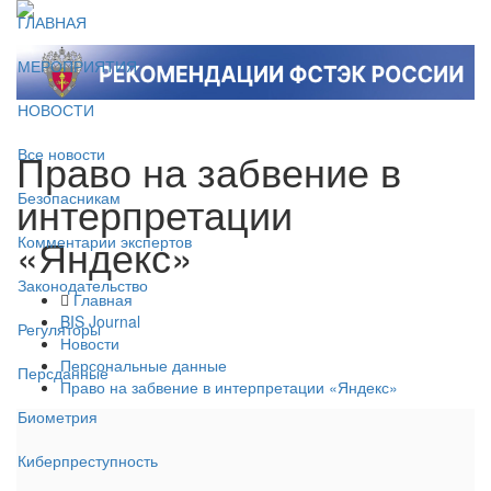
ГЛАВНАЯ
МЕРОПРИЯТИЯ
НОВОСТИ
Право на забвение в
Все новости
интерпретации
Безопасникам
«Яндекс»
Комментарии экспертов
Законодательство
Главная
BIS Journal
Регуляторы
Новости
Персональные данные
Персданные
Право на забвение в интерпретации «Яндекс»
Биометрия
Киберпреступность