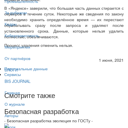
Промышленность
В «Яндексе» заверили, что большая часть данных стирается с
За рубежом
серверов в течение суток. Некоторые же сведения по закону
необходимо хранить определённое время — их перестают
Кадры
обрабатывать сразу после запроса и удаляют после
установленного срока. Данные, которые нельзя удалить
Киберграмотность
полностью, обезличиваются.
Процесс удаления отменить нельзя.
Мероприятия
От партнёров
1 июня, 2021
Персональные данные
БЛОГИ
Сервисы
BIS JOURNAL
Главная
Смотрите также
О журнале
Безопасная разработка
Авторы
- Безопасная разработка эволюция по ГОСТу -
Блоги