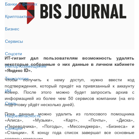
Банки и финтех
Криптоактивы
Бизнес
Сервисы
Соцсети
ИТ-гигант дал пользователям возможность удалять
некоторые собранные о них данные в личном кабинете
Импортозамещение
«Яндекс ID».
Технологии
Чтобы получить к нему доступ, нужно ввести код
подтверждения, который придёт на привязанный к аккаунту
ИИ
номер. После этого можно будет запросить архив с
информацией из более чем 50 сервисов компании (на его
Связь
подготовку уйдёт несколько дней).
Пока данные можно удалить из голосового помощника
Нацбезопасность
«Алиса», «Музыки», «Карт», «Почты», «Диска»,
«Переводчика», «Погоды», «Мессенджера», «Бизнеса» и
Санкции
«Станции». К концу года список завершат все основные
сервисы компании.