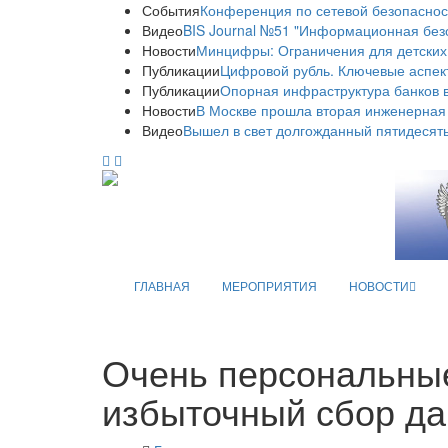
События
Конференция по сетевой безопаснос
Видео
BIS Journal №51 "Информационная без
Новости
Минцифры: Ограничения для детских
Публикации
Цифровой рубль. Ключевые аспек
Публикации
Опорная инфраструктура банков в
Новости
В Москве прошла вторая инженерная
Видео
Вышел в свет долгожданный пятидесяты
ГЛАВНАЯ
МЕРОПРИЯТИЯ
НОВОСТИ
Очень персональные
избыточный сбор да