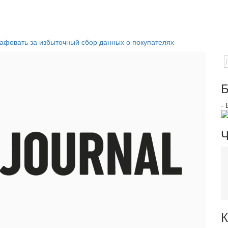
афовать за избыточный сбор данных о покупателях
Б
-
Ч
К