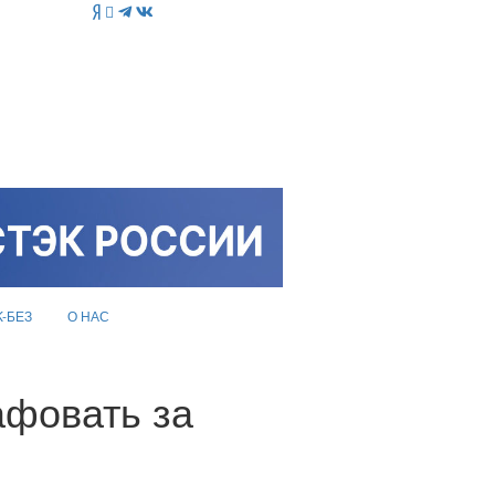
K-БЕЗ
О НАС
афовать за