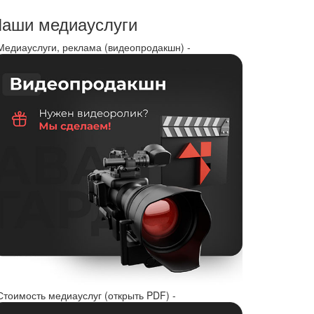
аши медиауслуги
 Медиауслуги, реклама (видеопродакшн) -
Стоимость медиауслуг (открыть PDF) -