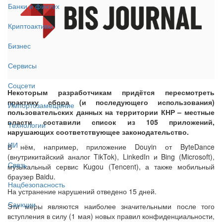
Банки и финтех
Криптоактивы
Бизнес
Сервисы
Соцсети
Некоторым разработчикам придётся пересмотреть
практику сбора (и последующего использования)
Импортозамещение
пользовательских данных на территории КНР – местные
власти составили список из 105 приложений,
Технологии
нарушающих соответствующее законодательство.
ИИ
В нём, например, приложение Douyin от ByteDance
(внутрикитайский аналог TikTok), LinkedIn и Bing (Microsoft),
Связь
музыкальный сервис Kugou (Tencent), а также мобильный
браузер Baidu.
Нацбезопасность
На устранение нарушений отведено 15 дней.
Санкции
Эти меры являются наиболее значительными после того
вступления в силу (1 мая) новых правил конфиденциальности,