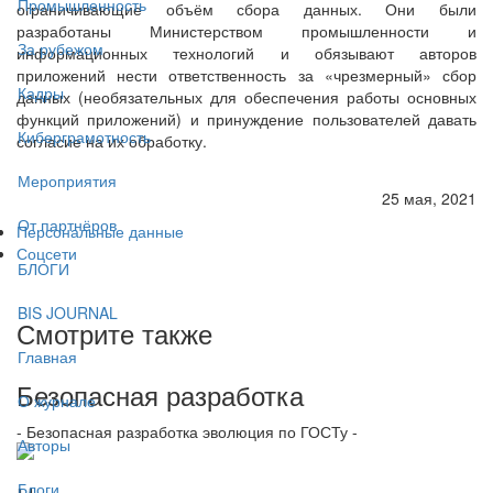
Промышленность
ограничивающие объём сбора данных. Они были
разработаны Министерством промышленности и
За рубежом
информационных технологий и обязывают авторов
приложений нести ответственность за «чрезмерный» сбор
Кадры
данных (необязательных для обеспечения работы основных
функций приложений) и принуждение пользователей давать
Киберграмотность
согласие на их обработку.
Мероприятия
25 мая, 2021
От партнёров
Персональные данные
Соцсети
БЛОГИ
BIS JOURNAL
Смотрите также
Главная
Безопасная разработка
О журнале
- Безопасная разработка эволюция по ГОСТу -
Авторы
Блоги