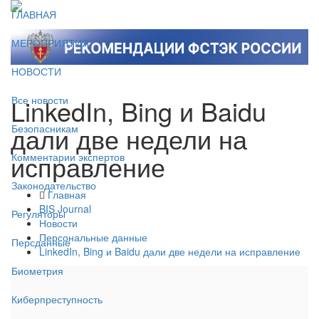
ГЛАВНАЯ
МЕРОПРИЯТИЯ
НОВОСТИ
LinkedIn, Bing и Baidu
Все новости
дали две недели на
Безопасникам
исправление
Комментарии экспертов
Законодательство
Главная
BIS Journal
Регуляторы
Новости
Персональные данные
Персданные
LinkedIn, Bing и Baidu дали две недели на исправление
Биометрия
Киберпреступность