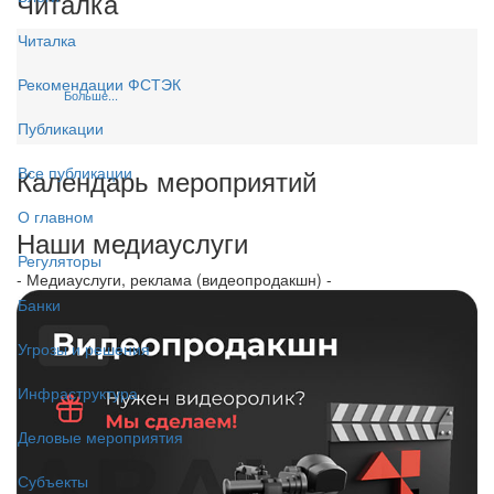
Читалка
Читалка
Рекомендации ФСТЭК
Больше...
Публикации
Календарь мероприятий
Все публикации
О главном
Наши медиауслуги
Регуляторы
- Медиауслуги, реклама (видеопродакшн) -
Банки
Угрозы и решения
Инфраструктура
Деловые мероприятия
Субъекты