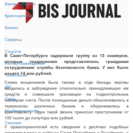
Банки и финтех
Криптоактивы
Бизнес
Сервисы
Соцсети
В Санкт-Петербурге задержали группу из 13 скамеров,
которые традиционно представлялись гражданам
Импортозамещение
сотрудниками службы безопасности банка. У них было
изъято 14 млн рублей.
Технологии
Схема мошенников была такова: в ходе беседы жертвы
ИИ
вводились в заблуждение относительно принадлежащих им
средств и совершали транзакции на подконтрольные
Связь
скамерам счета. После похищенные деньги обналичивались в
терминалах различных банков и оборачивались в
Нацбезопасность
криптовалюту. Один такой звонок приносил преступникам от
100 тысяч до полутора млн рублей.
Санкции
У правоохранителей есть сведения о десятках подобных
эпизодов в разных районах Санкт-Петербурга и Ленобласти, а