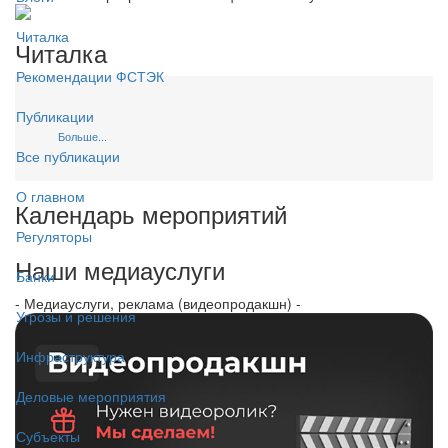
Читалка
Читалка
Рекомендации ФСТЭК
Публикации
Больше...
Все публикации
О главном
Календарь мероприятий
Регуляторы
Наши медиауслуги
Банки
- Медиауслуги, реклама (видеопродакшн) -
Угрозы и решения
Инфраструктура
Деловые мероприятия
Субъекты