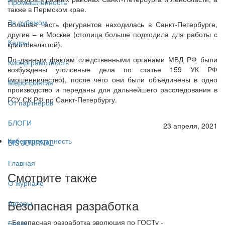
Промышленность
также в Пермском крае.
За рубежом
Большая часть фигурантов находилась в Санкт-Петербурге,
другие – в Москве (столица больше подходила для работы с
Кадры
криптовалютой).
По данным фактам следственными органами МВД РФ были
Киберграмотность
возбуждены уголовные дела по статье 159 УК РФ
(мошенничество), после чего они были объединены в одно
Мероприятия
производство и переданы для дальнейшего расследования в
ГСУ СК РФ по Санкт-Петербургу.
От партнёров
БЛОГИ
23 апреля, 2021
Киберпреступность
BIS JOURNAL
Главная
Смотрите также
О журнале
Безопасная разработка
Авторы
- Безопасная разработка эволюция по ГОСТу -
Блоги