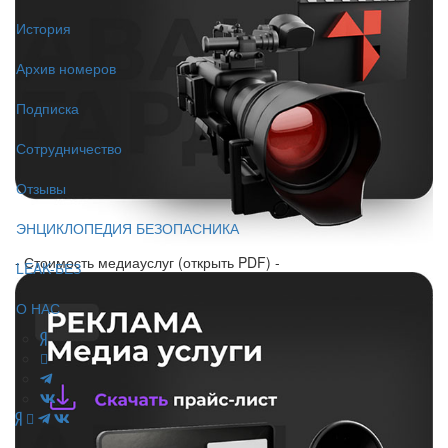
История
Архив номеров
Подписка
Сотрудничество
Отзывы
ЭНЦИКЛОПЕДИЯ БЕЗОПАСНИКА
- Стоимость медиауслуг (открыть PDF) -
LEAK-БЕЗ
О НАС