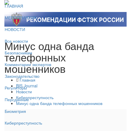
ГЛАВНАЯ
МЕРОПРИЯТИЯ
НОВОСТИ
Минус одна банда
Все новости
телефонных
Безопасникам
мошенников
Комментарии экспертов
Законодательство
Главная
BIS Journal
Регуляторы
Новости
Киберпреступность
Персданные
Минус одна банда телефонных мошенников
Биометрия
Киберпреступность