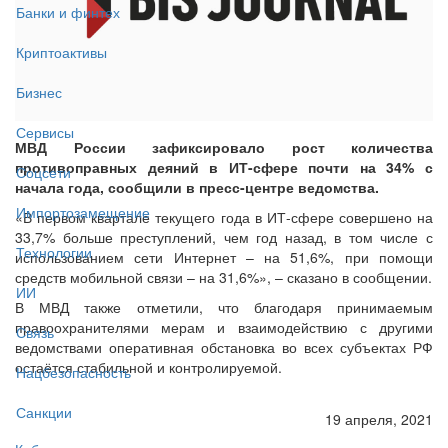
Банки и финтех
Криптоактивы
Бизнес
Сервисы
МВД России зафиксировало рост количества
противоправных деяний в ИТ-сфере почти на 34% с
Соцсети
начала года, сообщили в пресс-центре ведомства.
Импортозамещение
«В первом квартале текущего года в ИТ-сфере совершено на
33,7% больше преступлений, чем год назад, в том числе с
Технологии
использованием сети Интернет – на 51,6%, при помощи
средств мобильной связи – на 31,6%», – сказано в сообщении.
ИИ
В МВД также отметили, что благодаря принимаемым
правоохранителями мерам и взаимодействию с другими
Связь
ведомствами оперативная обстановка во всех субъектах РФ
остаётся стабильной и контролируемой.
Нацбезопасность
Санкции
19 апреля, 2021