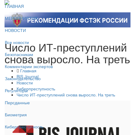
ГЛАВНАЯ
МЕРОПРИЯТИЯ
НОВОСТИ
Число ИТ-преступлений
Все новости
снова выросло. На треть
Безопасникам
Комментарии экспертов
Главная
BIS Journal
Законодательство
Новости
Киберпреступность
Регуляторы
Число ИТ-преступлений снова выросло. На треть
Персданные
Биометрия
Киберпреступность