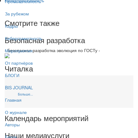
Киберпреступность
Промышленность
За рубежом
Смотрите также
Кадры
Безопасная разработка
Киберграмотность
- Безопасная разработка эволюция по ГОСТу -
Мероприятия
От партнёров
Читалка
БЛОГИ
BIS JOURNAL
Больше...
Главная
О журнале
Календарь мероприятий
Авторы
Наши медиауслуги
Блоги