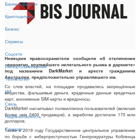
Банки и финтех
Криптоактивы
Бизнес
Сервисы
Соцсети
Немецкие правоохранители сообщили об отключении
«вероятно, крупнейшего нелегального рынка в даркнете»
Импортозамещение
под названием DarkMarket и аресте гражданина
Австралии, предположительно управлявшего им.
Технологии
Со слов властей, на площадке продавались запрещённые
ИИ
вещества, фальшивые деньги, краденные данные кредитных
карт, анонимные SIM-карты и вредоносы.
Связь
DarkMarket насчитывал полмиллиона пользователей (включая
более чем 2400 продавцов), а заработки достигали 170 млн
Нацбезопасность
долларов.
Санкции
Также в 2019 году Государственное центральное управление
по борьбе с киберпреступностью Генпрокуратуры Кобленца