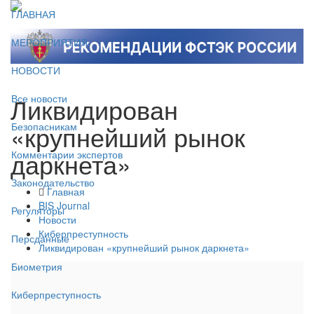
ГЛАВНАЯ
МЕРОПРИЯТИЯ
НОВОСТИ
Ликвидирован
Все новости
«крупнейший рынок
Безопасникам
даркнета»
Комментарии экспертов
Законодательство
Главная
BIS Journal
Регуляторы
Новости
Киберпреступность
Персданные
Ликвидирован «крупнейший рынок даркнета»
Биометрия
Киберпреступность