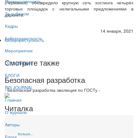
Промышленность
(Германия) обезвредило крупную сеть хостинга четырёх
торговых площадок с нелегальными предложениями в
За рубежом
даркнете.
Кадры
14 января, 2021
Киберграмотность
Киберпреступность
Мероприятия
Смотрите также
От партнёров
БЛОГИ
Безопасная разработка
BIS JOURNAL
- Безопасная разработка эволюция по ГОСТу -
Главная
Читалка
О журнале
Авторы
Больше...
Блоги