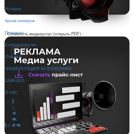
История
Архив номеров
Подписка
- Стоимость медиауслуг (открыть PDF) -
Сотрудничество
Отзывы
ЭНЦИКЛОПЕДИЯ БЕЗОПАСНИКА
LEAK-БЕЗ
О НАС