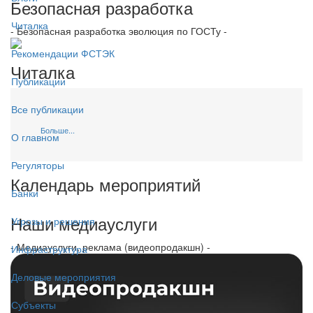
Безопасная разработка
Читалка
- Безопасная разработка эволюция по ГОСТу -
Рекомендации ФСТЭК
Читалка
Публикации
Все публикации
Больше...
О главном
Регуляторы
Календарь мероприятий
Банки
Наши медиауслуги
Угрозы и решения
- Медиауслуги, реклама (видеопродакшн) -
Инфраструктура
Деловые мероприятия
Субъекты