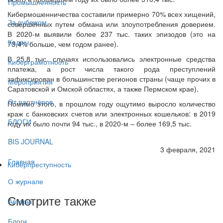
Промышленность
Кибермошенничества составили примерно 70% всех хищений,
За рубежом
совершённых путем обмана или злоупотребления доверием.
В 2020-м выявили более 237 тыс. таких эпизодов (это на
Кадры
73,4% больше, чем годом ранее).
В 25,8 тыс. случаях использовались электронные средства
Киберграмотность
платежа, а рост числа такого рода преступлений
зафиксирован в большинстве регионов страны (чаще прочих в
Мероприятия
Саратовской и Омской областях, а также Пермском крае).
От партнёров
Помимо этого, в прошлом году ощутимо выросло количество
краж с банковских счетов или электронных кошельков: в 2019
БЛОГИ
году их было почти 94 тыс., в 2020-м – более 169,5 тыс.
BIS JOURNAL
3 февраля, 2021
Главная
Киберпреступность
О журнале
Смотрите также
Авторы
Блоги