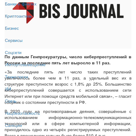
Банки и финтех
Криптоактивы
Бизнес
Сервисы
Соцсети
По данным Генпрокуратуры, число киберпреступлений в
России за последние пять лет выросло в 11 раз.
Импортозамещение
«За последние пять лет число таких преступлений
Технологии
увеличилось более чем в 11 раз, а удельный вес их в
структуре преступности возрос с 1,8% до 25%. Большинство
ИИ
киберпреступлений совершается с использованием сети
Интернет или при помощи средств мобильной связи», – гласит
Связь
сборник о состоянии преступности в РФ.
В 2020 году на противоправные деяния, совершённые с
Нацбезопасность
использованием информационно-телекоммуникационных
технологий или в сфере компьютерной информации,
Санкции
приходилось одно из четырёх регистрируемых преступлений.
Всего в прошедшем году их было более 510,4 тыс.