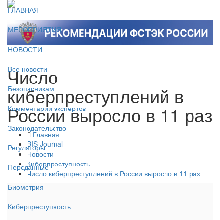
ГЛАВНАЯ
МЕРОПРИЯТИЯ
НОВОСТИ
Число
Все новости
киберпреступлений в
Безопасникам
России выросло в 11 раз
Комментарии экспертов
Законодательство
Главная
BIS Journal
Регуляторы
Новости
Киберпреступность
Персданные
Число киберпреступлений в России выросло в 11 раз
Биометрия
Киберпреступность