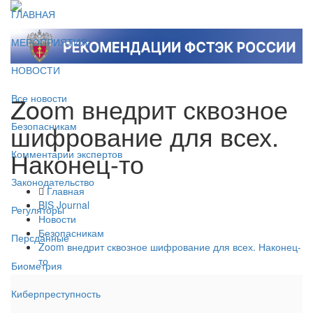
ГЛАВНАЯ
МЕРОПРИЯТИЯ
НОВОСТИ
Zoom внедрит сквозное
Все новости
шифрование для всех.
Безопасникам
Наконец-то
Комментарии экспертов
Законодательство
Главная
BIS Journal
Регуляторы
Новости
Безопасникам
Персданные
Zoom внедрит сквозное шифрование для всех. Наконец-
то
Биометрия
Киберпреступность