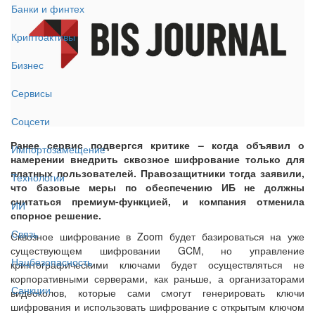
Банки и финтех
Криптоактивы
Бизнес
Сервисы
Соцсети
Ранее сервис подвергся критике – когда объявил о
Импортозамещение
намерении внедрить сквозное шифрование только для
платных пользователей. Правозащитники тогда заявили,
Технологии
что базовые меры по обеспечению ИБ не должны
считаться премиум-функцией, и компания отменила
ИИ
спорное решение.
Связь
Сквозное шифрование в Zoom будет базироваться на уже
существующем шифровании GCM, но управление
Нацбезопасность
криптографическими ключами будет осуществляться не
корпоративными серверами, как раньше, а организаторами
Санкции
видеоколов, которые сами смогут генерировать ключи
шифрования и использовать шифрование с открытым ключом