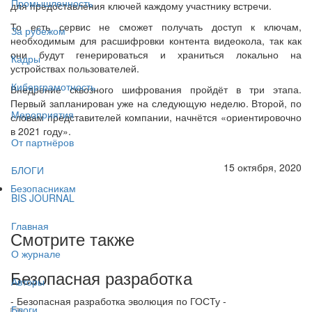
Промышленность
для предоставления ключей каждому участнику встречи.
То есть сервис не сможет получать доступ к ключам,
За рубежом
необходимым для расшифровки контента видеокола, так как
они будут генерироваться и храниться локально на
Кадры
устройствах пользователей.
Киберграмотность
Внедрение сквозного шифрования пройдёт в три этапа.
Первый запланирован уже на следующую неделю. Второй, по
Мероприятия
словам представителей компании, начнётся «ориентировочно
в 2021 году».
От партнёров
15 октября, 2020
БЛОГИ
Безопасникам
BIS JOURNAL
Главная
Смотрите также
О журнале
Безопасная разработка
Авторы
- Безопасная разработка эволюция по ГОСТу -
Блоги