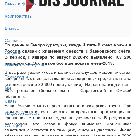
Банки и финтех
Криптоактивы
Бизнес
Сервисы
По данным Генпрокуратуры, каждый пятый факт кражи в
России связан с хищением средств с банковского счёта.
Соцсети
В период с января по август 2020-го выявлено 107 200
инцидентов. Это вдвое больше показателей-2019.
Импортозамещение
В два раза увеличилось и количество случаев мошенничества,
Технологии
совершённых с использованием электронных средств платежа
(зафиксировано 20 800 преступлений). Их рост наблюдается в
ИИ
90% регионов (больше всего в Саратовской и Омской
областях).
Связь
Банк России отметил рост активности хакерских групп. При
этом результативность их атак на кредитные организации по
Нацбезопасность
сравнению с прошлым годом не увеличилась. В регуляторе
рассказали, что сегодня фокус внимания мошенников
Санкции
сместился с остатков по текущему счету на депозиты. Число
обзвонов граждан выросло в четыре раза. Новых схем в 2020