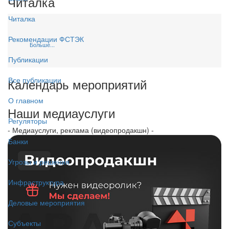
Читалка
Читалка
Рекомендации ФСТЭК
Больше...
Публикации
Все публикации
Календарь мероприятий
О главном
Наши медиауслуги
Регуляторы
- Медиауслуги, реклама (видеопродакшн) -
Банки
Угрозы и решения
Инфраструктура
Деловые мероприятия
Субъекты