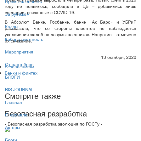
Промышленность
году не появилось, сообщили в ЦБ – добавились лишь
сценарии, связанные с COVID-19.
За рубежом
В Абсолют Банке, Росбанке, банке «Ак Барс» и УБРиР
Кадры
рассказали, что со стороны клиентов не наблюдается
увеличения жалоб на злоумышленников. Напротив – отмечено
Киберграмотность
их снижение.
Мероприятия
13 октября, 2020
От партнёров
Безопасникам
Банки и финтех
БЛОГИ
BIS JOURNAL
Смотрите также
Главная
Безопасная разработка
О журнале
- Безопасная разработка эволюция по ГОСТу -
Авторы
Блоги