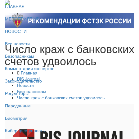
ГЛАВНАЯ
МЕРОПРИЯТИЯ
НОВОСТИ
Число краж с банковских
Все новости
счетов удвоилось
Безопасникам
Комментарии экспертов
Главная
BIS Journal
Законодательство
Новости
Безопасникам
Регуляторы
Число краж с банковских счетов удвоилось
Персданные
Биометрия
Киберпреступность