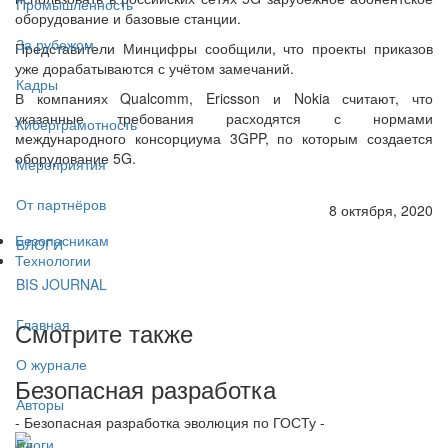
Промышленность
оборудование и базовые станции.
За рубежом
Представители Минцифры сообщили, что проекты приказов
уже дорабатываются с учётом замечаний.
Кадры
В компаниях Qualcomm, Ericsson и Nokia считают, что
указанные требования расходятся с нормами
Киберграмотность
международного консорциума 3GPP, по которым создается
оборудование 5G.
Мероприятия
От партнёров
8 октября, 2020
Безопасникам
БЛОГИ
Технологии
BIS JOURNAL
Главная
Смотрите также
О журнале
Безопасная разработка
Авторы
- Безопасная разработка эволюция по ГОСТу -
Блоги