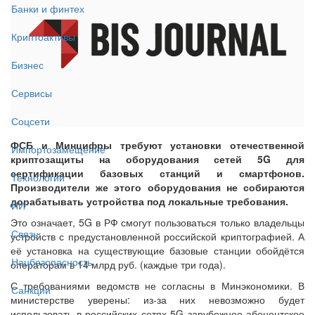
Банки и финтех
Криптоактивы
Бизнес
Сервисы
Соцсети
ФСБ и Минцифры требуют установки отечественной
Импортозамещение
криптозащиты на оборудования сетей 5G для
сертификации базовых станций и смартфонов.
Технологии
Производители же этого оборудования не собираются
дорабатывать устройства под локальные требования.
ИИ
Это означает, 5G в РФ смогут пользоваться только владельцы
Связь
устройств с предустановленной российской криптографией. А
её установка на существующие базовые станции обойдётся
Нацбезопасность
операторам в 14 млрд руб. (каждые три года).
С требованиями ведомств не согласны в Минэкономики. В
Санкции
министерстве уверены: из-за них невозможно будет
использовать в российских сетях 5G зарубежное абонентское