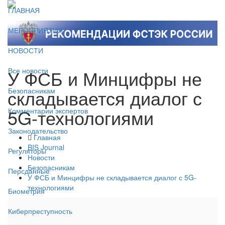
ГЛАВНАЯ
МЕРОПРИЯТИЯ
НОВОСТИ
У ФСБ и Минцифры не
Все новости
складывается диалог с
Безопасникам
5G-технологиями
Комментарии экспертов
Законодательство
Главная
BIS Journal
Регуляторы
Новости
Безопасникам
Персданные
У ФСБ и Минцифры не складывается диалог с 5G-
технологиями
Биометрия
Киберпреступность