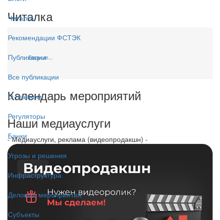
Читалка
Читалка
Рекомендации ФСТЭК
Публикации
Больше...
Все публикации
Календарь мероприятий
О главном
Регуляторы
Наши медиауслуги
Банки
- Медиауслуги, реклама (видеопродакшн) -
Угрозы и решения
Инфраструктура
Деловые мероприятия
Субъекты