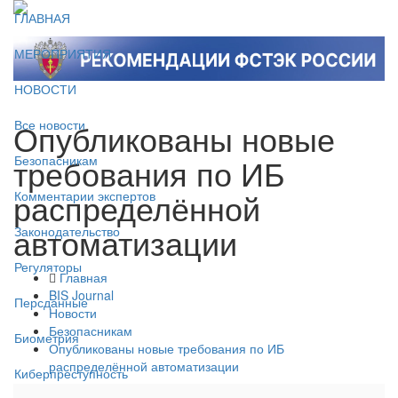
ГЛАВНАЯ
МЕРОПРИЯТИЯ
НОВОСТИ
Опубликованы новые
Все новости
требования по ИБ
Безопасникам
распределённой
Комментарии экспертов
автоматизации
Законодательство
Регуляторы
Главная
BIS Journal
Персданные
Новости
Безопасникам
Биометрия
Опубликованы новые требования по ИБ
распределённой автоматизации
Киберпреступность