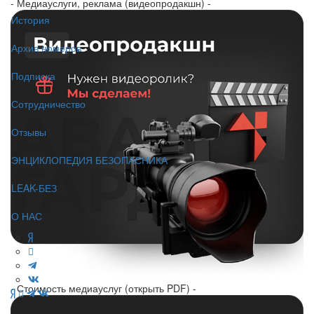
- Медиауслуги, реклама (видеопродакшн) -
История
Архив номеров
Подписка
Сотрудничество
Отзывы
ЭНЦИКЛОПЕДИЯ БЕЗОПАСНИКА
LEAK-БЕЗ
О НАС
- Стоимость медиауслуг (открыть PDF) -