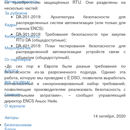
Промышленность
по приобретению защищённых RTU. Они разделены на
несколько частей:
За рубежом
DA-201-2019: Архитектура безопасности для
распределенных систем автоматизации (или только для
Кадры
членов ENCS);
DA-301-2019: Требования безопасности при закупке
Киберграмотность
RTU DA (общедоступные);
DA-401-2019: План тестирования безопасности для
Мероприятия
распределенной автоматизации устройств связи с
объектом (общедоступный).
От партнёров
«До сих пор в Европе были разные требования по
БЛОГИ
безопасности из-за разрозненного подхода. Однако эта
работа, которую мы проводим с E.DSO, позволила выработать
BIS JOURNAL
согласованный и синхронизированный набор требований,
позволяющие производителям реализовать безопасность с
Главная
минимальными затратами», – сообщил управляющий
директор ENCS Аньос Нейк.
О журнале
14 октября, 2020
Авторы
Безопасникам
Блоги