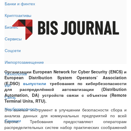
Банки и финтех
Криптоактивы
Бизнес
Сервисы
Соцсети
Импортозамещение
Организации European Network for Cyber Security (ENCS) и
Технологии
European Distribution System Operators’ Association
(E.DSO)
выпустили
требования по кибербезопасности
ИИ
для распределённой автоматизации (Distribution
Automation, DA) устройств связи с объектом (Remote
Связь
Terminal Units, RTU).
Нацбезопасность
Это важный инструмент в улучшении безопасности сбора и
анализа данных для коммунальных предприятий по всей
Санкции
Европе. Требования предоставляют операторам
распределительных систем набор практических соображений