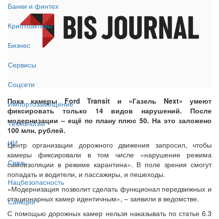
Банки и финтех
Криптоактивы
Бизнес
Сервисы
Соцсети
Пока камеры Ford Transit и «Газель Next» умеют
Импортозамещение
фиксировать только 14 видов нарушений. После
модернизации – ещё по плану плюс 50. На это заложено
Технологии
100 млн. рублей.
ИИ
Центр организации дорожного движения запросил, чтобы
камеры фиксировали в том числе «нарушение режима
Связь
самоизоляции в режиме карантина». В поле зрения смогут
попадать и водители, и пассажиры, и пешеходы.
Нацбезопасность
«Модернизация позволит сделать функционал передвижных и
стационарных камер идентичным», – заявили в ведомстве.
Санкции
С помощью дорожных камер нельзя наказывать по статье 6.3