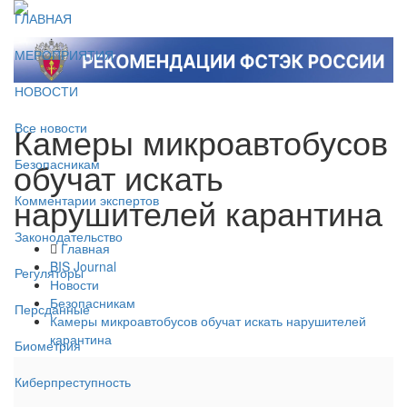
ГЛАВНАЯ
МЕРОПРИЯТИЯ
НОВОСТИ
Камеры микроавтобусов
Все новости
обучат искать
Безопасникам
нарушителей карантина
Комментарии экспертов
Законодательство
Главная
BIS Journal
Регуляторы
Новости
Безопасникам
Персданные
Камеры микроавтобусов обучат искать нарушителей
карантина
Биометрия
Киберпреступность