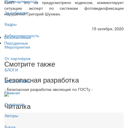
Промышленность
КоАП – это не предусмотрено кодексом, комментирует
ситуацию эксперт по системам фотовидеофиксации
За рубежом
нарушений Григорий Шухман.
Кадры
15 октября, 2020
Киберграмотность
Безопасникам
Персданные
Мероприятия
От партнёров
Смотрите также
БЛОГИ
Безопасная разработка
BIS JOURNAL
- Безопасная разработка эволюция по ГОСТу -
Главная
Читалка
О журнале
Авторы
Блоги