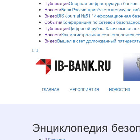
Публикации
Опорная инфраструктура банков в
Новости
Банк России привёл статистику по ки
Видео
BIS Journal №51 "Информационная без
События
Конференция по сетевой безопаснос
Публикации
Цифровой рубль. Ключевые аспек
Новости
Как магистральная сеть становится с
Видео
Вышел в свет долгожданный пятидесяты
ГЛАВНАЯ
МЕРОПРИЯТИЯ
НОВОСТИ
Энциклопедия безо
Главная