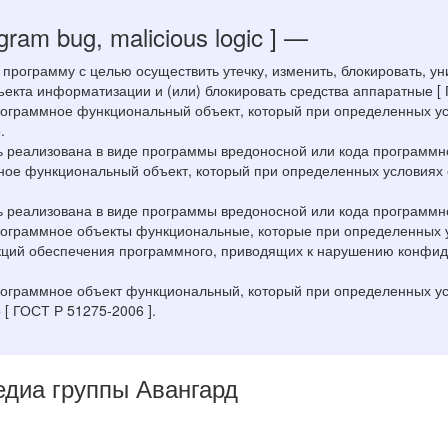
gram bug, malicious logic ]
—
программу с целью осуществить утечку, изменить, блокировать, у
кта информатизации и (или) блокировать средства аппаратные [ 
рограммное функциональный объект, который при определенных у
.
реализована в виде программы вредоносной или кода программного
ное функциональный объект, который при определенных условиях
реализована в виде программы вредоносной или кода программного
рограммное объекты функциональные, которые при определенных 
ций обеспечения программного, приводящих к нарушению конфиде
рограммное объект функциональный, который при определенных у
[ ГОСТ Р 51275-2006 ].
Медиа группы Авангард