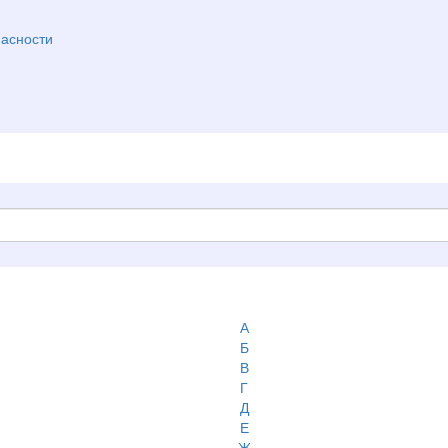
асности
А
Б
В
Г
Д
Е
Ж