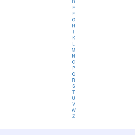
D
E
F
G
H
I
K
L
M
N
O
P
Q
R
S
T
U
V
W
Z