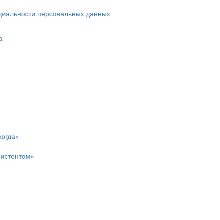
циальности персональных данных
а
когда»
систентом»