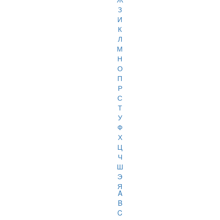
З
И
К
Л
М
Н
О
П
Р
С
Т
У
Ф
Х
Ц
Ч
Ш
Э
Я
A
B
C