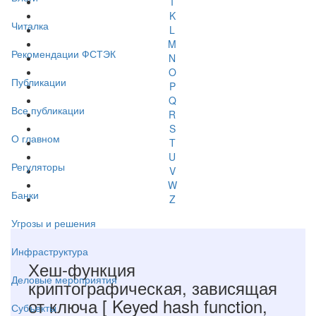
I
K
Читалка
L
M
Рекомендации ФСТЭК
N
O
Публикации
P
Q
Все публикации
R
S
О главном
T
U
Регуляторы
V
W
Банки
Z
Угрозы и решения
Инфраструктура
Хеш-функция
Деловые мероприятия
криптографическая, зависящая
от ключа
[ Keyed hash function,
Субъекты