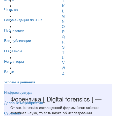
I
K
Читалка
L
M
Рекомендации ФСТЭК
N
O
Публикации
P
Q
Все публикации
R
S
О главном
T
U
Регуляторы
V
W
Банки
Z
Угрозы и решения
Инфраструктура
Форензика
[ Digital forensics ]
—
Деловые мероприятия
От анг. forensics сокращенной формы foren science -
судебная наука, то есть наука об исследовании
Субъекты