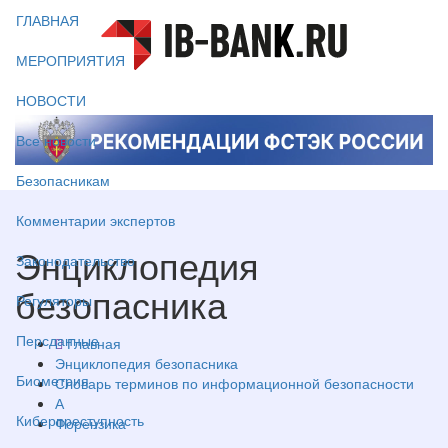
ГЛАВНАЯ
МЕРОПРИЯТИЯ
НОВОСТИ
Все новости
Безопасникам
Комментарии экспертов
Энциклопедия
Законодательство
безопасника
Регуляторы
Персданные
Главная
Энциклопедия безопасника
Биометрия
Словарь терминов по информационной безопасности
А
Киберпреступность
Форензика