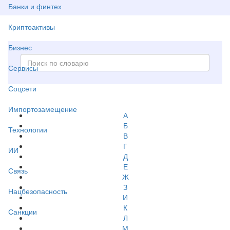
Банки и финтех
Криптоактивы
Бизнес
Сервисы
Соцсети
Импортозамещение
А
Б
Технологии
В
Г
ИИ
Д
Е
Связь
Ж
З
Нацбезопасность
И
К
Санкции
Л
М