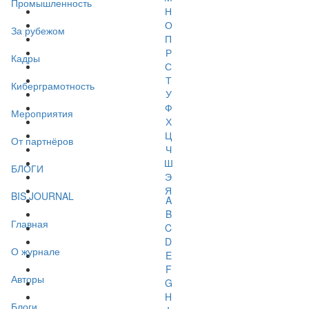
Промышленность
Н
О
За рубежом
П
Р
Кадры
С
Т
Киберграмотность
У
Ф
Мероприятия
Х
Ц
От партнёров
Ч
Ш
БЛОГИ
Э
Я
BIS JOURNAL
A
B
Главная
C
D
О журнале
E
F
Авторы
G
H
Блоги