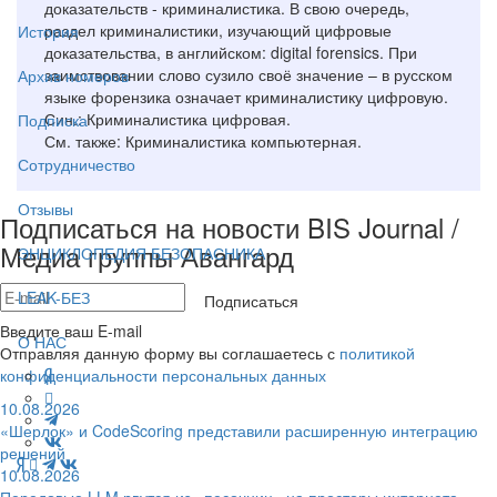
доказательств - криминалистика. В свою очередь,
раздел криминалистики, изучающий цифровые
История
доказательства, в английском: digital forensics. При
заимствовании слово сузило своё значение – в русском
Архив номеров
языке форензика означает криминалистику цифровую.
Син.: Криминалистика цифровая.
Подписка
См. также: Криминалистика компьютерная.
Сотрудничество
Отзывы
Подписаться на новости BIS Journal /
Медиа группы Авангард
ЭНЦИКЛОПЕДИЯ БЕЗОПАСНИКА
LEAK-БЕЗ
Подписаться
Введите ваш E-mail
О НАС
Отправляя данную форму вы соглашаетесь с
политикой
конфиденциальности персональных данных
10.08.2026
«Шерлок» и CodeScoring представили расширенную интеграцию
решений
10.08.2026
Передовые LLM рвутся из «песочниц» на просторы интернета