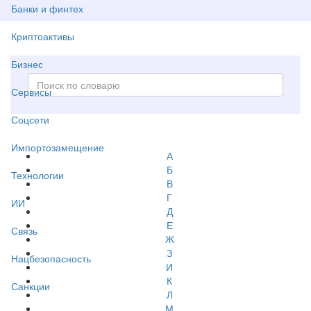
Банки и финтех
Криптоактивы
Бизнес
Сервисы
Соцсети
Импортозамещение
А
Б
Технологии
В
Г
ИИ
Д
Е
Связь
Ж
З
Нацбезопасность
И
К
Санкции
Л
М