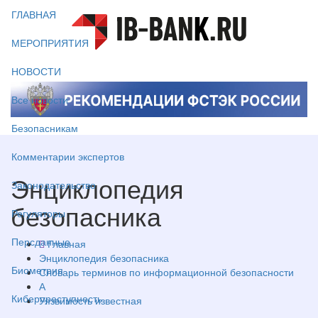
ГЛАВНАЯ
МЕРОПРИЯТИЯ
НОВОСТИ
Все новости
Безопасникам
Комментарии экспертов
Энциклопедия
Законодательство
безопасника
Регуляторы
Персданные
Главная
Энциклопедия безопасника
Биометрия
Словарь терминов по информационной безопасности
А
Киберпреступность
Уязвимость известная