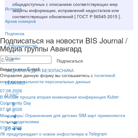
общедоступных с описанием соответствующих мер
История
защиты информации, исправлений недостатков или
соответствующих обновлений [ ГОСТ Р 56545-2015 ].
Архив номеров
Подписка
Подписаться на новости BIS Journal /
Сотрудничество
Медиа группы Авангард
Отзывы
Подписаться
Введите ваш E-mail
ЭНЦИКЛОПЕДИЯ БЕЗОПАСНИКА
Отправляя данную форму вы соглашаетесь с
политикой
конфиденциальности персональных данных
LEAK-БЕЗ
07.08.2026
О НАС
В Москве прошла вторая инженерная конференция Kuber
Community Day
07.08.2026
Минцифры: Ограничения для детских SIM-карт применяются
только родителями
07.08.2026
ЛК предупреждает о новом инфостилере в Telegram