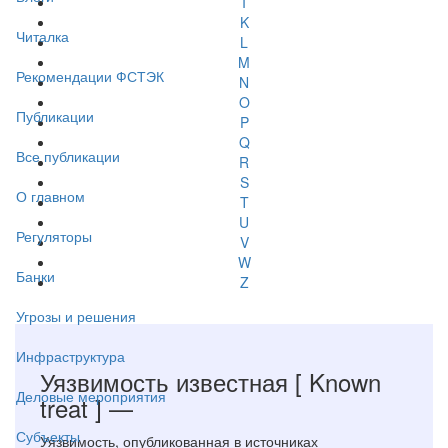
I
K
Читалка
L
M
Рекомендации ФСТЭК
N
O
Публикации
P
Q
Все публикации
R
S
О главном
T
U
Регуляторы
V
W
Банки
Z
Угрозы и решения
Инфраструктура
Уязвимость известная
[ Known
Деловые мероприятия
treat ]
—
Субъекты
Уязвимость, опубликованная в источниках