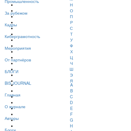
Промышленность
Н
О
За рубежом
П
Р
Кадры
С
Т
Киберграмотность
У
Ф
Мероприятия
Х
Ц
От партнёров
Ч
Ш
БЛОГИ
Э
Я
BIS JOURNAL
A
B
Главная
C
D
О журнале
E
F
Авторы
G
H
Блоги