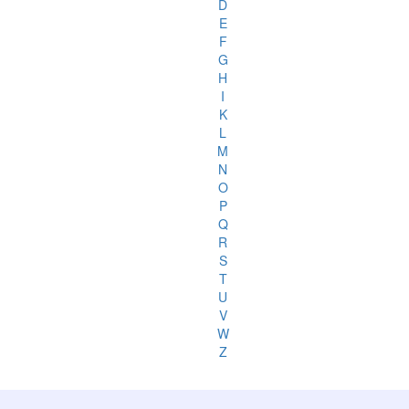
D
E
F
G
H
I
K
L
M
N
O
P
Q
R
S
T
U
V
W
Z