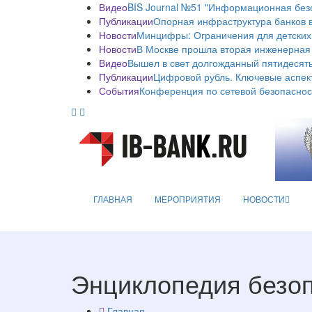
Видео
BIS Journal №51 "Информационная без
Публикации
Опорная инфраструктура банков в
Новости
Минцифры: Ограничения для детских
Новости
В Москве прошла вторая инженерная
Видео
Вышел в свет долгожданный пятидесяты
Публикации
Цифровой рубль. Ключевые аспек
События
Конференция по сетевой безопаснос
ГЛАВНАЯ
МЕРОПРИЯТИЯ
НОВОСТИ
Энциклопедия безо
Главная