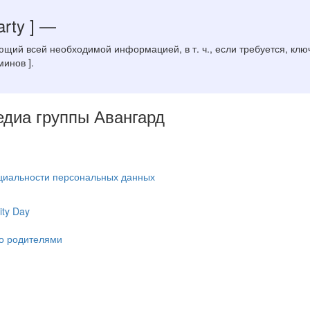
rty ]
—
ющий всей необходимой информацией, в т. ч., если требуется, кл
минов ].
Медиа группы Авангард
циальности персональных данных
ty Day
ко родителями