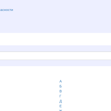
асности
А
Б
В
Г
Д
Е
Ж