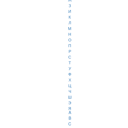
З
И
К
Л
М
Н
О
П
Р
С
Т
У
Ф
Х
Ц
Ч
Ш
Э
Я
A
B
C