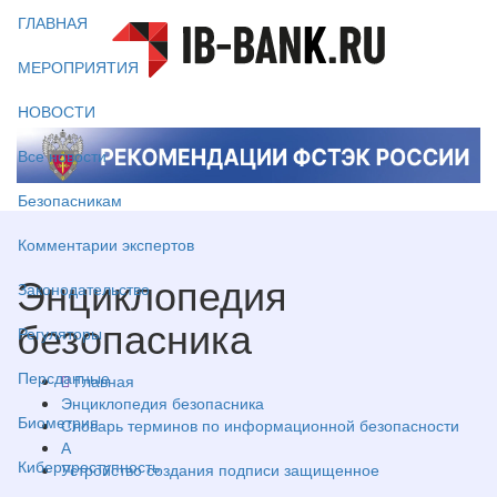
ГЛАВНАЯ
МЕРОПРИЯТИЯ
НОВОСТИ
Все новости
Безопасникам
Комментарии экспертов
Энциклопедия
Законодательство
безопасника
Регуляторы
Персданные
Главная
Энциклопедия безопасника
Биометрия
Словарь терминов по информационной безопасности
А
Киберпреступность
Устройство создания подписи защищенное