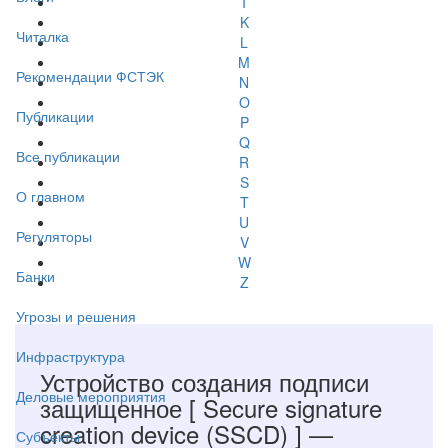
I
K
Читалка
L
M
Рекомендации ФСТЭК
N
O
Публикации
P
Q
Все публикации
R
S
О главном
T
U
Регуляторы
V
W
Банки
Z
Угрозы и решения
Инфраструктура
Устройство создания подписи
Деловые мероприятия
защищенное
[ Secure signature
creation device (SSCD) ]
—
Субъекты