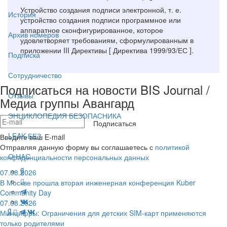
Устройство создания подписи электронной, т. е.
История
устройство создания подписи программное или
аппаратное сконфигурированное, которое
Архив номеров
удовлетворяет требованиям, сформулированным в
приложении III Директивы [ Директива 1999/93/ЕС ].
Подписка
Сотрудничество
Подписаться на новости BIS Journal /
Отзывы
Медиа группы Авангард
ЭНЦИКЛОПЕДИЯ БЕЗОПАСНИКА
Подписаться
LEAK-БЕЗ
Введите ваш E-mail
Отправляя данную форму вы соглашаетесь с
политикой
О НАС
конфиденциальности персональных данных
07.08.2026
В Москве прошла вторая инженерная конференция Kuber
Community Day
07.08.2026
Минцифры: Ограничения для детских SIM-карт применяются
только родителями