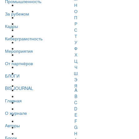
Промышленность
Н
О
За рубежом
П
Р
Кадры
С
Т
Киберграмотность
У
Ф
Мероприятия
Х
Ц
От партнёров
Ч
Ш
БЛОГИ
Э
Я
BIS JOURNAL
A
B
Главная
C
D
О журнале
E
F
Авторы
G
H
Блоги