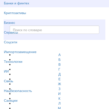
Банки и финтех
Криптоактивы
Бизнес
Сервисы
Соцсети
Импортозамещение
А
Б
Технологии
В
Г
ИИ
Д
Е
Связь
Ж
З
Нацбезопасность
И
К
Санкции
Л
М