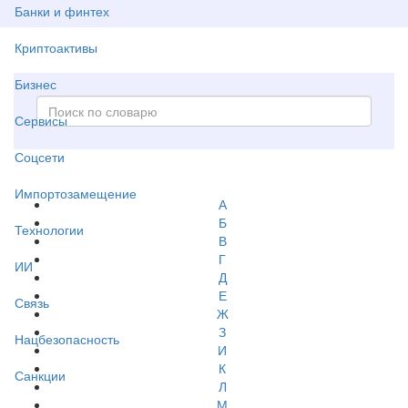
Банки и финтех
Криптоактивы
Бизнес
Сервисы
Соцсети
Импортозамещение
А
Б
Технологии
В
Г
ИИ
Д
Е
Связь
Ж
З
Нацбезопасность
И
К
Санкции
Л
М