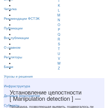
I
K
Читалка
L
M
Рекомендации ФСТЭК
N
O
Публикации
P
Q
Все публикации
R
S
О главном
T
U
Регуляторы
V
W
Банки
Z
Угрозы и решения
Инфраструктура
Установление целостности
Деловые мероприятия
[ Manipulation detection ]
—
Субъекты
Процедура, позволяющая выявить, подвергалось ли