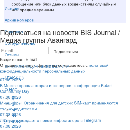
сообщение или блок данных воздействиям случайным
История
или преднамеренным.
Архив номеров
Подписаться на новости BIS Journal /
Подписка
Медиа группы Авангард
Сотрудничество
Подписаться
Отзывы
Введите ваш E-mail
Отправляя данную форму вы соглашаетесь с
политикой
ЭНЦИКЛОПЕДИЯ БЕЗОПАСНИКА
конфиденциальности персональных данных
LEAK-БЕЗ
07.08.2026
В Москве прошла вторая инженерная конференция Kuber
О НАС
Community Day
07.08.2026
Минцифры: Ограничения для детских SIM-карт применяются
только родителями
07.08.2026
ЛК предупреждает о новом инфостилере в Telegram
07.08.2026