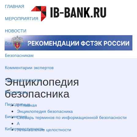
ГЛАВНАЯ
МЕРОПРИЯТИЯ
НОВОСТИ
Все новости
Безопасникам
Комментарии экспертов
Энциклопедия
Законодательство
безопасника
Регуляторы
Персданные
Главная
Энциклопедия безопасника
Биометрия
Словарь терминов по информационной безопасности
А
Киберпреступность
Установление целостности