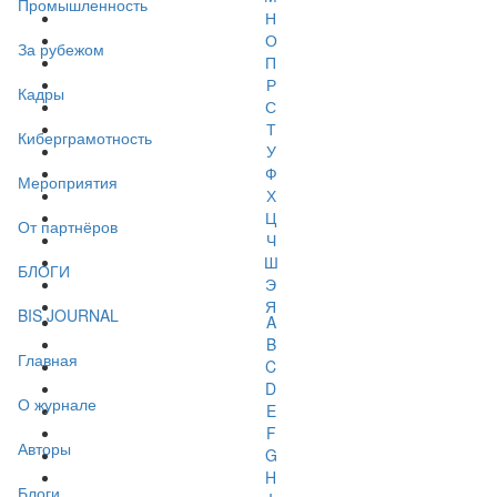
Промышленность
Н
О
За рубежом
П
Р
Кадры
С
Т
Киберграмотность
У
Ф
Мероприятия
Х
Ц
От партнёров
Ч
Ш
БЛОГИ
Э
Я
BIS JOURNAL
A
B
Главная
C
D
О журнале
E
F
Авторы
G
H
Блоги