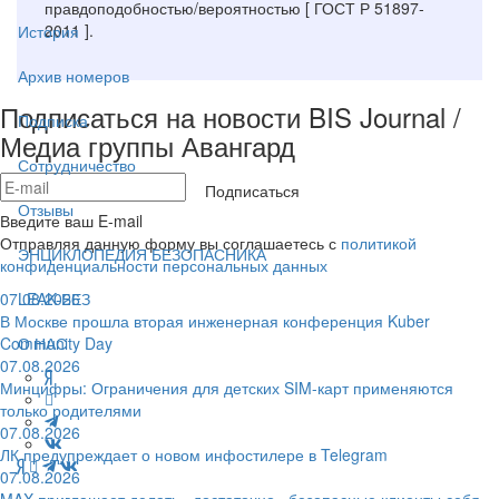
правдоподобностью/вероятностью [ ГОСТ Р 51897-
2011 ].
История
Архив номеров
Подписаться на новости BIS Journal /
Подписка
Медиа группы Авангард
Сотрудничество
Подписаться
Отзывы
Введите ваш E-mail
Отправляя данную форму вы соглашаетесь с
политикой
ЭНЦИКЛОПЕДИЯ БЕЗОПАСНИКА
конфиденциальности персональных данных
07.08.2026
LEAK-БЕЗ
В Москве прошла вторая инженерная конференция Kuber
Community Day
О НАС
07.08.2026
Минцифры: Ограничения для детских SIM-карт применяются
только родителями
07.08.2026
ЛК предупреждает о новом инфостилере в Telegram
07.08.2026
MAX приглашает делать «достаточно» безопасные клиенты себя