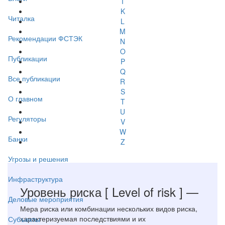
I
K
Читалка
L
M
Рекомендации ФСТЭК
N
O
Публикации
P
Q
Все публикации
R
S
О главном
T
U
Регуляторы
V
W
Банки
Z
Угрозы и решения
Инфраструктура
Уровень риска
[ Level of risk ]
—
Деловые мероприятия
Мера риска или комбинации нескольких видов риска,
характеризуемая последствиями и их
Субъекты