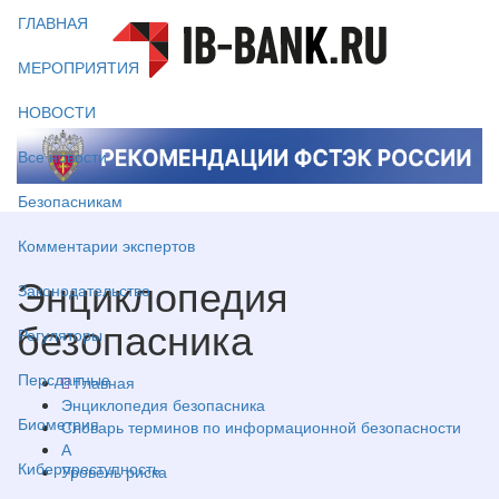
ГЛАВНАЯ
МЕРОПРИЯТИЯ
НОВОСТИ
Все новости
Безопасникам
Комментарии экспертов
Энциклопедия
Законодательство
безопасника
Регуляторы
Персданные
Главная
Энциклопедия безопасника
Биометрия
Словарь терминов по информационной безопасности
А
Киберпреступность
Уровень риска