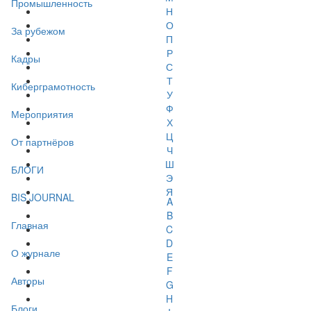
Промышленность
Н
О
За рубежом
П
Р
Кадры
С
Т
Киберграмотность
У
Ф
Мероприятия
Х
Ц
От партнёров
Ч
Ш
БЛОГИ
Э
Я
BIS JOURNAL
A
B
Главная
C
D
О журнале
E
F
Авторы
G
H
Блоги