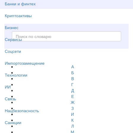
Банки и финтех
Криптоактивы
Бизнес
Сервисы
Соцсети
Импортозамещение
А
Б
Технологии
В
Г
ИИ
Д
Е
Связь
Ж
З
Нацбезопасность
И
К
Санкции
Л
М