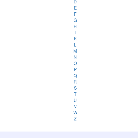
D
E
F
G
H
I
K
L
M
N
O
P
Q
R
S
T
U
V
W
Z