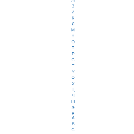
З
И
К
Л
М
Н
О
П
Р
С
Т
У
Ф
Х
Ц
Ч
Ш
Э
Я
A
B
C