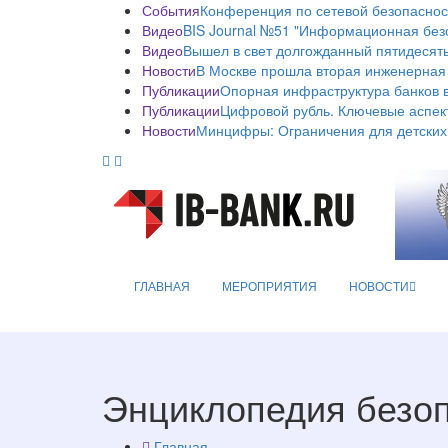
События
Конференция по сетевой безопаснос
Видео
BIS Journal №51 "Информационная без
Видео
Вышел в свет долгожданный пятидесяты
Новости
В Москве прошла вторая инженерная
Публикации
Опорная инфраструктура банков в
Публикации
Цифровой рубль. Ключевые аспек
Новости
Минцифры: Ограничения для детских
ГЛАВНАЯ
МЕРОПРИЯТИЯ
НОВОСТИ
Энциклопедия безо
Главная