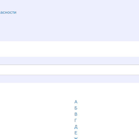
асности
А
Б
В
Г
Д
Е
Ж