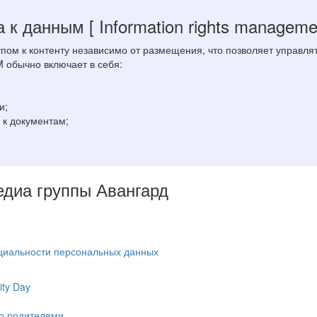
а к данным
[ Information rights manageme
ом к контенту независимо от размещения, что позволяет управлят
M обычно включает в себя:
и;
 к документам;
Медиа группы Авангард
циальности персональных данных
ty Day
ко родителями