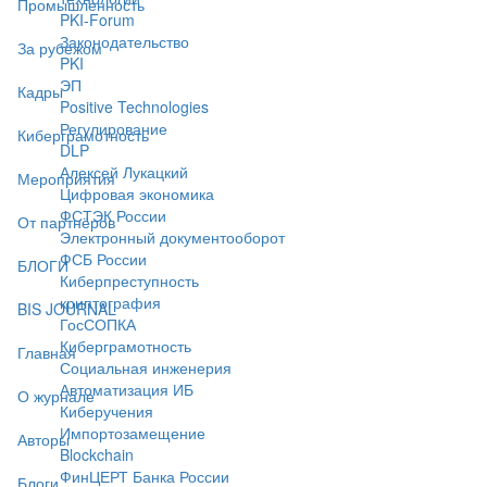
Промышленность
PKI-Forum
Законодательство
За рубежом
PKI
ЭП
Кадры
Positive Technologies
Регулирование
Киберграмотность
DLP
Алексей Лукацкий
Мероприятия
Цифровая экономика
ФСТЭК России
От партнёров
Электронный документооборот
ФСБ России
БЛОГИ
Киберпреступность
криптография
BIS JOURNAL
ГосСОПКА
Киберграмотность
Главная
Социальная инженерия
Автоматизация ИБ
О журнале
Киберучения
Импортозамещение
Авторы
Blockchain
ФинЦЕРТ Банка России
Блоги