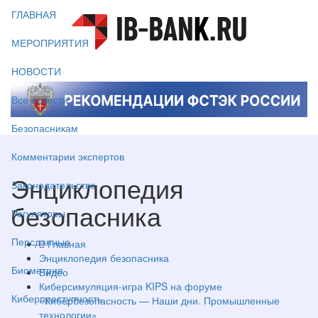
ГЛАВНАЯ
МЕРОПРИЯТИЯ
НОВОСТИ
Все новости
Безопасникам
Комментарии экспертов
Энциклопедия
Законодательство
безопасника
Регуляторы
Персданные
Главная
Энциклопедия безопасника
Биометрия
Видео
Киберсимуляция-игра KIPS на форуме
Киберпреступность
«Кибербезопасность — Наши дни. Промышленные
технологии»