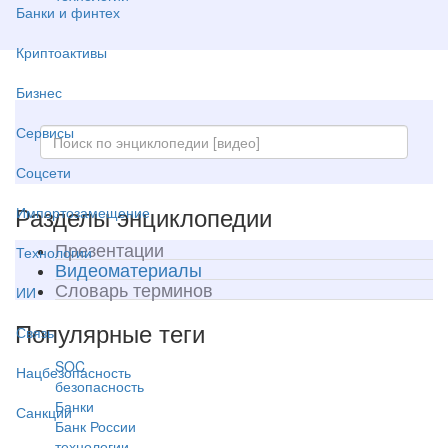
Банки и финтех
Криптоактивы
Бизнес
Сервисы
Соцсети
Разделы энциклопедии
Импортозамещение
Презентации
Технологии
Видеоматериалы
Словарь терминов
ИИ
Популярные теги
Связь
SOC
Нацбезопасность
безопасность
Банки
Санкции
Банк России
технологии