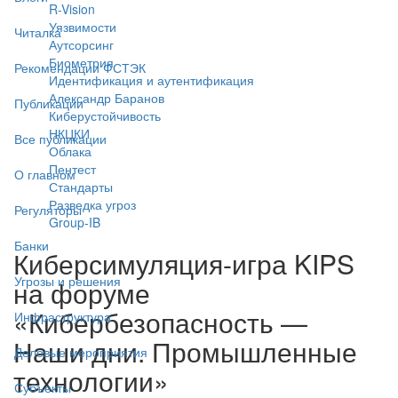
R-Vision
Уязвимости
Читалка
Аутсорсинг
Биометрия
Рекомендации ФСТЭК
Идентификация и аутентификация
Александр Баранов
Публикации
Киберустойчивость
НКЦКИ
Все публикации
Облака
Пентест
О главном
Стандарты
Разведка угроз
Регуляторы
Group-IB
Банки
Киберсимуляция-игра KIPS
Угрозы и решения
на форуме
«Кибербезопасность —
Инфраструктура
Наши дни. Промышленные
Деловые мероприятия
технологии»
Субъекты