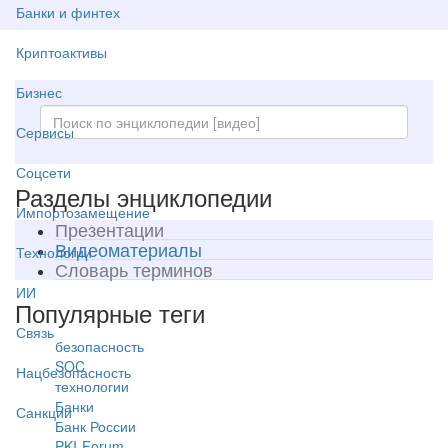
Банки и финтех
Криптоактивы
Бизнес
Сервисы
Соцсети
Разделы энциклопедии
Импортозамещение
Презентации
Видеоматериалы
Технологии
Словарь терминов
ИИ
Популярные теги
Связь
безопасность
SOC
Нацбезопасность
технологии
Банки
Санкции
Банк России
PKI-Forum