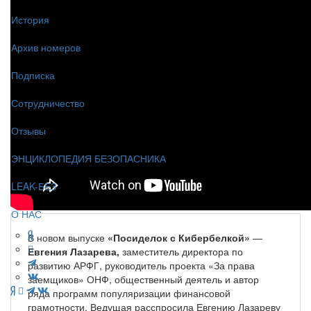
История
Архив номеров
Подписка
Сотрудничество
Отзывы
ЭНЦИКЛОПЕДИЯ БЕЗОПАСНИКА
LEAK-БЕЗ
О НАС
В новом выпуске
«Посиделок с Кибербелкой»
—
Евгения Лазарева,
заместитель директора по
развитию АРФГ, руководитель проекта «За права
заемщиков» ОНФ, общественный деятель и автор
ряда программ популяризации финансовой
грамотности. Ведущая расспросила Евгению Лазареву