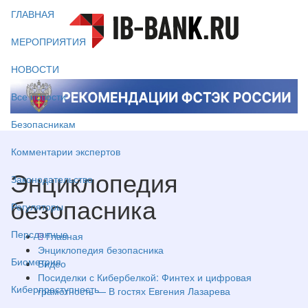
ГЛАВНАЯ
МЕРОПРИЯТИЯ
НОВОСТИ
Все новости
Безопасникам
Комментарии экспертов
Энциклопедия
Законодательство
безопасника
Регуляторы
Персданные
Главная
Энциклопедия безопасника
Биометрия
Видео
Посиделки с Кибербелкой: Финтех и цифровая
Киберпреступность
грамотность — В гостях Евгения Лазарева