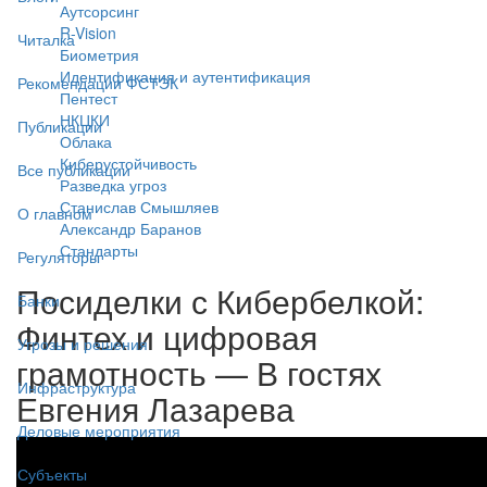
Аутсорсинг
R-Vision
Читалка
Биометрия
Идентификация и аутентификация
Рекомендации ФСТЭК
Пентест
НКЦКИ
Публикации
Облака
Киберустойчивость
Все публикации
Разведка угроз
Станислав Смышляев
О главном
Александр Баранов
Стандарты
Регуляторы
Посиделки с Кибербелкой:
Банки
Финтех и цифровая
Угрозы и решения
грамотность — В гостях
Инфраструктура
Евгения Лазарева
Деловые мероприятия
Субъекты