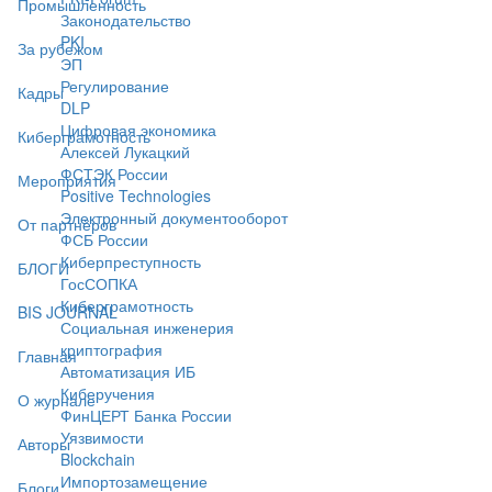
Промышленность
Законодательство
PKI
За рубежом
ЭП
Регулирование
Кадры
DLP
Цифровая экономика
Киберграмотность
Алексей Лукацкий
ФСТЭК России
Мероприятия
Positive Technologies
Электронный документооборот
От партнёров
ФСБ России
Киберпреступность
БЛОГИ
ГосСОПКА
Киберграмотность
BIS JOURNAL
Социальная инженерия
криптография
Главная
Автоматизация ИБ
Киберучения
О журнале
ФинЦЕРТ Банка России
Уязвимости
Авторы
Blockchain
Импортозамещение
Блоги