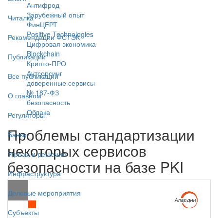
Антифрод
Зарубежный опыт
Читалка
ФинЦЕРТ
Positive Technologies
Рекомендации ФСТЭК
Цифровая экономика
Blockchain
Публикации
Крипто-ПРО
Аутсорсинг
Все публикации
доверенные сервисы
№ 187-ФЗ
О главном
безопасность
Облака
Регуляторы
Проблемы стандартизации
Банки
некоторых сервисов
Угрозы и решения
безопасности на базе PKI
Инфраструктура
Деловые мероприятия
Субъекты