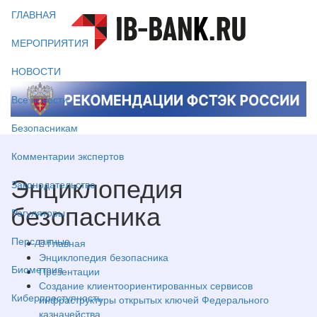
ГЛАВНАЯ
МЕРОПРИЯТИЯ
НОВОСТИ
Все новости
Безопасникам
Комментарии экспертов
Энциклопедия
Законодательство
безопасника
Регуляторы
Персданные
Главная
Энциклопедия безопасника
Биометрия
Презентации
Создание клиентоориентированных сервисов
Киберпреступность
инфраструктуры открытых ключей Федерального
казначейства