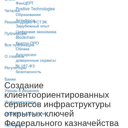
ФинЦЕРТ
Positive Technologies
Читалка
Образование
Антифрод
Рекомендации ФСТЭК
Зарубежный опыт
Цифровая экономика
Публикации
Blockchain
Крипто-ПРО
Все публикации
Облака
Аутсорсинг
О главном
доверенные сервисы
№ 187-ФЗ
Регуляторы
безопасность
Банки
Создание
Угрозы и решения
клиентоориентированных
сервисов инфраструктуры
Инфраструктура
открытых ключей
Деловые мероприятия
Федерального казначейства
Субъекты