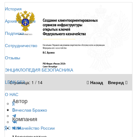
История
Архив номеров
Подписка
Сотрудничество
Отзывы
ЭНЦИКЛОПЕДИЯ БЕЗОПАСНИКА
LEAK-БЕЗ
Страница:
1
/
14
Назад
Вперед
О НАС
Автор
Вячеслав Бражко
Компания
Казначейство России
Мероприятие