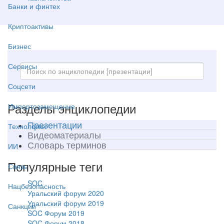
Банки и финтех
Криптоактивы
Бизнес
Сервисы
Соцсети
Разделы энциклопедии
Импортозамещение
Презентации
Технологии
Видеоматериалы
Словарь терминов
ИИ
Популярные теги
Связь
SOC
Нацбезопасность
Уральский форум 2020
Уральский форум 2019
Санкции
SOC Форум 2019
SOC Форум 2018