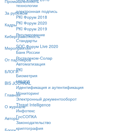
Промышленность
технологии
электронная подпись
За рубежом
PKI Форум 2018
PKI Форум 2020
Кадры
PKI Форум 2019
Регулирование
Киберграмотность
Стандарты
SOC Форум Live 2020
Мероприятия
Банк России
Ростелеком-Солар
От партнёров
Автоматизация
PKI
БЛОГИ
Биометрия
НКЦКИ
BIS JOURNAL
Идентификация и аутентификация
Мониторинг
Главная
Электронный документооборот
Threat Intelligence
О журнале
Инфотекс
ГосСОПКА
Авторы
Законодательство
криптография
Блоги