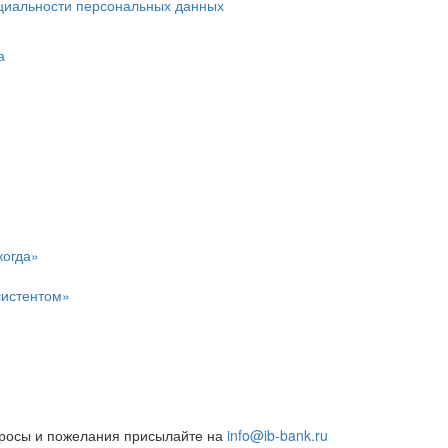
циальности персональных данных
а
когда»
систентом»
росы и пожелания присылайте на
info@ib-bank.ru