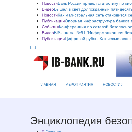
Новости
Банк России привёл статистику по ки
Видео
Вышел в свет долгожданный пятидесяты
Новости
Как магистральная сеть становится с
Публикации
Опорная инфраструктура банков в
События
Конференция по сетевой безопаснос
Видео
BIS Journal №51 "Информационная без
Публикации
Цифровой рубль. Ключевые аспек
ГЛАВНАЯ
МЕРОПРИЯТИЯ
НОВОСТИ
Энциклопедия безо
Главная