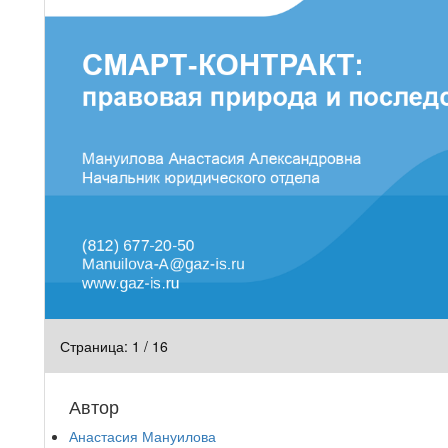
Страница:
1
/
16
Автор
Анастасия Мануилова