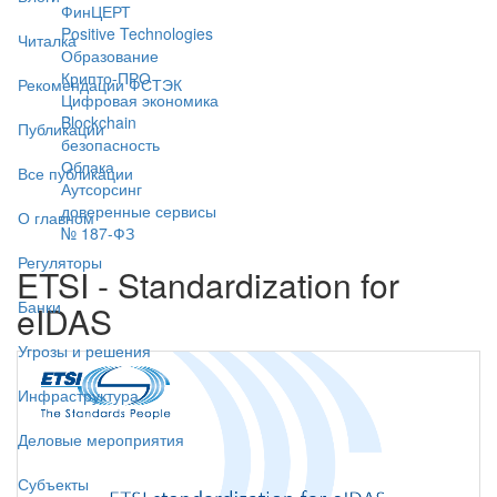
ФинЦЕРТ
Positive Technologies
Читалка
Образование
Крипто-ПРО
Рекомендации ФСТЭК
Цифровая экономика
Blockchain
Публикации
безопасность
Облака
Все публикации
Аутсорсинг
доверенные сервисы
О главном
№ 187-ФЗ
Регуляторы
ETSI - Standardization for
Банки
eIDAS
Угрозы и решения
Инфраструктура
Деловые мероприятия
Субъекты