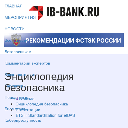
ГЛАВНАЯ
МЕРОПРИЯТИЯ
НОВОСТИ
Все новости
Безопасникам
Комментарии экспертов
Энциклопедия
Законодательство
безопасника
Регуляторы
Персданные
Главная
Энциклопедия безопасника
Биометрия
Презентации
ETSI - Standardization for eIDAS
Киберпреступность