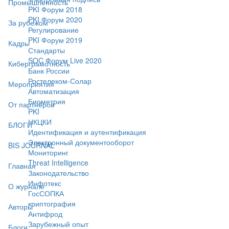
Промышленность
PKI Форум 2018
PKI Форум 2020
За рубежом
Регулирование
PKI Форум 2019
Кадры
Стандарты
SOC Форум Live 2020
Киберграмотность
Банк России
Ростелеком-Солар
Мероприятия
Автоматизация
Биометрия
От партнёров
PKI
НКЦКИ
БЛОГИ
Идентификация и аутентификация
Электронный документооборот
BIS JOURNAL
Мониторинг
Threat Intelligence
Главная
Законодательство
Инфотекс
О журнале
ГосСОПКА
криптография
Авторы
Антифрод
Зарубежный опыт
Блоги