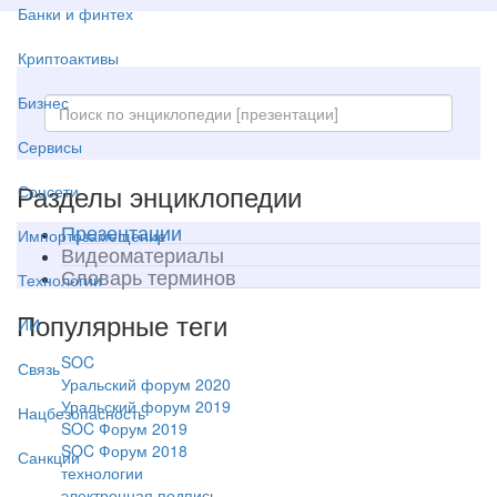
Банки и финтех
Криптоактивы
Бизнес
Сервисы
Разделы энциклопедии
Соцсети
Презентации
Импортозамещение
Видеоматериалы
Словарь терминов
Технологии
Популярные теги
ИИ
SOC
Связь
Уральский форум 2020
Уральский форум 2019
Нацбезопасность
SOC Форум 2019
SOC Форум 2018
Санкции
технологии
электронная подпись