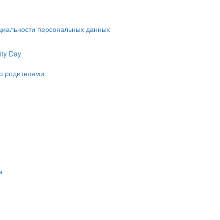
циальности персональных данных
ty Day
ко родителями
а