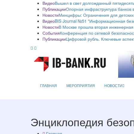
Видео
Вышел в свет долгожданный пятидесяты
Публикации
Опорная инфраструктура банков в
Новости
Минцифры: Ограничения для детских
Видео
BIS Journal №51 "Информационная без
Новости
В Москве прошла вторая инженерная
События
Конференция по сетевой безопаснос
Публикации
Цифровой рубль. Ключевые аспек
ГЛАВНАЯ
МЕРОПРИЯТИЯ
НОВОСТИ
Энциклопедия безо
Главная