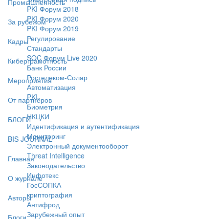
Промышленность
PKI Форум 2018
PKI Форум 2020
За рубежом
PKI Форум 2019
Регулирование
Кадры
Стандарты
SOC Форум Live 2020
Киберграмотность
Банк России
Ростелеком-Солар
Мероприятия
Автоматизация
PKI
От партнёров
Биометрия
НКЦКИ
БЛОГИ
Идентификация и аутентификация
Мониторинг
BIS JOURNAL
Электронный документооборот
Threat Intelligence
Главная
Законодательство
Инфотекс
О журнале
ГосСОПКА
криптография
Авторы
Антифрод
Зарубежный опыт
Блоги