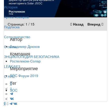
История
Архив номеров
Страница:
1
/
15
Назад
Вперед
Подписка
Сотрудничество
Автор
Владимир Дрюков
Отзывы
Компания
ЭНЦИКЛОПЕДИЯ БЕЗОПАСНИКА
Ростелеком-Солар
LEAK-БЕЗ
Мероприятие
SOC Форум 2019
О НАС
Тег
SOC