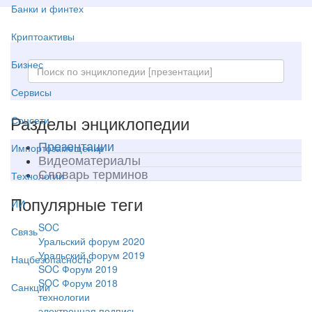
Банки и финтех
Криптоактивы
Бизнес
Сервисы
Разделы энциклопедии
Соцсети
Презентации
Импортозамещение
Видеоматериалы
Словарь терминов
Технологии
Популярные теги
ИИ
SOC
Связь
Уральский форум 2020
Уральский форум 2019
Нацбезопасность
SOC Форум 2019
SOC Форум 2018
Санкции
технологии
электронная подпись