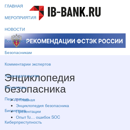
ГЛАВНАЯ
МЕРОПРИЯТИЯ
НОВОСТИ
Все новости
Безопасникам
Комментарии экспертов
Энциклопедия
Законодательство
безопасника
Регуляторы
Персданные
Главная
Энциклопедия безопасника
Биометрия
Презентации
Опыт fu… ошибок SOC
Киберпреступность