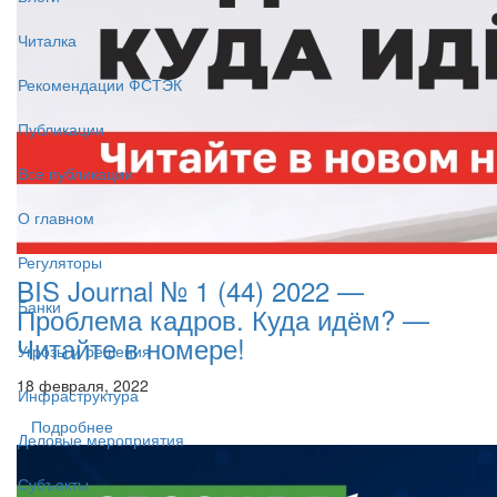
Читалка
Рекомендации ФСТЭК
Публикации
Все публикации
О главном
Регуляторы
BIS Journal № 1 (44) 2022 —
Банки
Проблема кадров. Куда идём? —
Читайте в номере!
Угрозы и решения
18 февраля, 2022
Инфраструктура
Подробнее
Деловые мероприятия
Субъекты