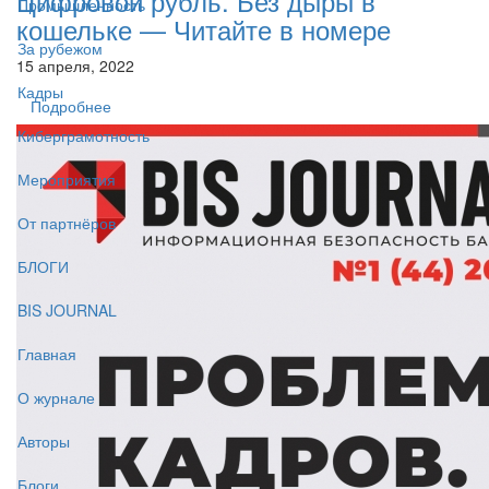
Цифровой рубль. Без дыры в
Промышленность
кошельке — Читайте в номере
За рубежом
15 апреля, 2022
Кадры
Подробнее
Киберграмотность
Мероприятия
От партнёров
БЛОГИ
BIS JOURNAL
Главная
О журнале
Авторы
Блоги