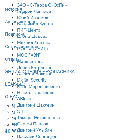
ЗАО «С-Терра СиЭсПи»
История
Андрей Чапчаев
Юрий Ивашков
Архив номеров
Владимир Кустов
ПИР-Центр
Подписка
Елена Шедова
Михаил Левашов
Сотрудничество
ООО «ЦИБИТ»
МОО "АЗИ"
Отзывы
Майя Зотова
Денис Батранков
ЭНЦИКЛОПЕДИЯ БЕЗОПАСНИКА
Алексей Новиков
Digital Security
LEAK-БЕЗ
Иван Мирошниченко
Никита Тараканов
О НАС
ARinteg
Дмитрий Шаклеин
ЭП
Тамара Никифорова
Сергей Павлов
Дмитрий Улыбин
Василий Сергацков