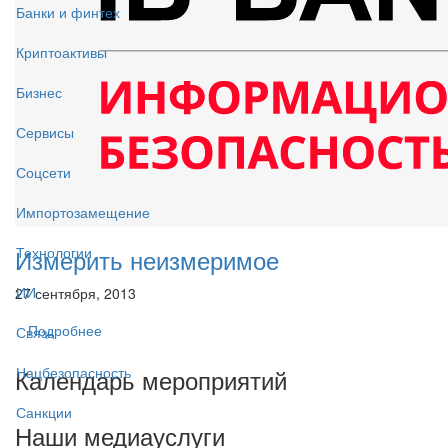
Банки и финтех
Криптоактивы
Бизнес
Сервисы
Соцсети
Импортозамещение
Измерить неизмеримое
Технологии
ИИ
27 сентября, 2013
Подробнее
Связь
Календарь мероприятий
Нацбезопасность
Санкции
Наши медиауслуги