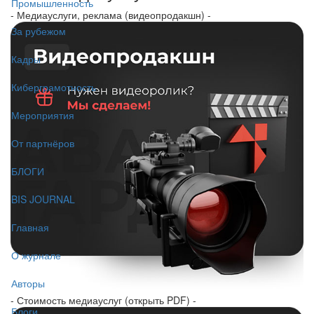
Промышленность
- Медиауслуги, реклама (видеопродакшн) -
За рубежом
Кадры
Киберграмотность
Мероприятия
От партнёров
БЛОГИ
BIS JOURNAL
Главная
О журнале
Авторы
- Стоимость медиауслуг (открыть PDF) -
Блоги