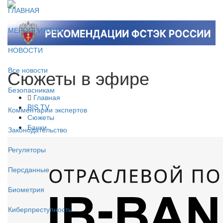
ГЛАВНАЯ
МЕРОПРИЯТИЯ
НОВОСТИ
Сюжеты в эфире
Все новости
Безопасникам
Главная
BIS TV
Комментарии экспертов
Сюжеты
Банки
Законодательство
Регуляторы
Персданные
Биометрия
Киберпреступность