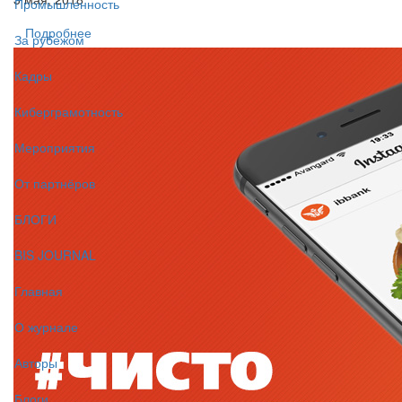
Промышленность
Подробнее
За рубежом
Кадры
Киберграмотность
Мероприятия
От партнёров
БЛОГИ
BIS JOURNAL
Главная
О журнале
Авторы
Блоги