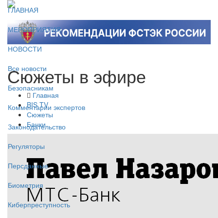
ГЛАВНАЯ
МЕРОПРИЯТИЯ
НОВОСТИ
Сюжеты в эфире
Все новости
Безопасникам
Главная
BIS TV
Комментарии экспертов
Сюжеты
Банки
Законодательство
Регуляторы
Персданные
Биометрия
Киберпреступность