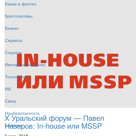
Банки и финтех
Криптоактивы
Бизнес
Сервисы
Соцсети
Импортозамещение
Технологии
ИИ
Связь
Нацбезопасность
X Уральский форум — Павел
Назаров: In-house или MSSP
Санкции
3 мая, 2018