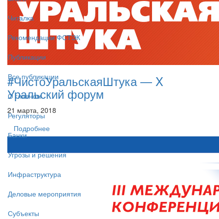
Читалка
Рекомендации ФСТЭК
Публикации
Все публикации
#ЧистоУральскаяШтука — X
Уральский форум
О главном
21 марта, 2018
Регуляторы
Подробнее
Банки
Угрозы и решения
Инфраструктура
Деловые мероприятия
Субъекты