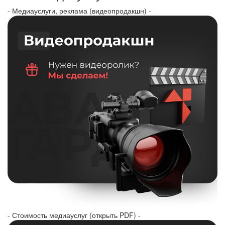
- Медиауслуги, реклама (видеопродакшн) -
- Стоимость медиауслуг (открыть PDF) -