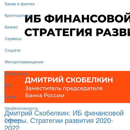
Банки и финтех
Криптоактивы
Бизнес
Сервисы
Соцсети
Импортозамещение
Технологии
ИИ
Связь
Нацбезопасность
Дмитрий Скобелкин: ИБ финансовой
сферы. Стратегии развития 2020-
Санкции
2022