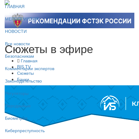
ГЛАВНАЯ
МЕРОПРИЯТИЯ
НОВОСТИ
Сюжеты в эфире
Все новости
Безопасникам
Главная
BIS TV
Комментарии экспертов
Сюжеты
Банки
Законодательство
Регуляторы
Персданные
Биометрия
Киберпреступность