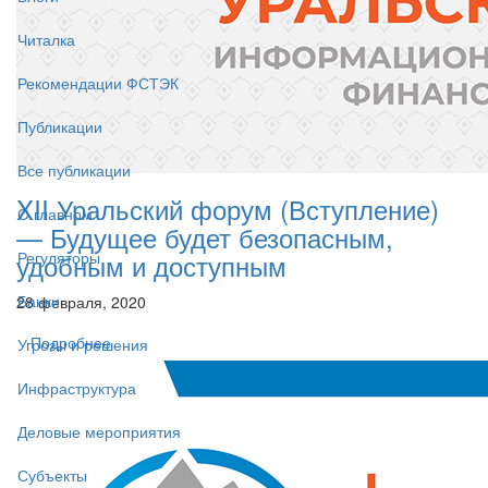
Читалка
Рекомендации ФСТЭК
Публикации
Все публикации
XII Уральский форум (Вступление)
О главном
— Будущее будет безопасным,
удобным и доступным
Регуляторы
Банки
28 февраля, 2020
Подробнее
Угрозы и решения
Инфраструктура
Деловые мероприятия
Субъекты