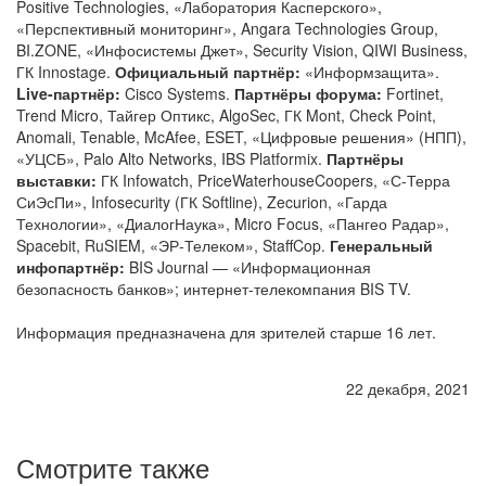
Positive Technologies, «Лаборатория Касперского»,
«Перспективный мониторинг», Angara Technologies Group,
BI.ZONE, «Инфосистемы Джет», Security Vision, QIWI Business,
ГК Innostage.
Официальный партнёр:
«Информзащита».
Live-партнёр:
Cisco Systems.
Партнёры форума:
Fortinet,
Trend Micro, Тайгер Оптикс, AlgoSec, ГК Mont, Check Point,
Anomali, Tenable, McAfee, ESET, «Цифровые решения» (НПП),
«УЦСБ», Palo Alto Networks, IBS Platformix.
Партнёры
выставки:
ГК Infowatch, PriceWaterhouseCoopers, «С-Терра
СиЭсПи», Infosecurity (ГК Softline), Zecurion, «Гарда
Технологии», «ДиалогНаука», Micro Focus, «Пангео Радар»,
Spacebit, RuSIEM, «ЭР-Телеком», StaffCop.
Генеральный
инфопартнёр:
BIS Journal — «Информационная
безопасность банков»; интернет-телекомпания BIS TV.
Информация предназначена для зрителей старше 16 лет.
22 декабря, 2021
Смотрите также