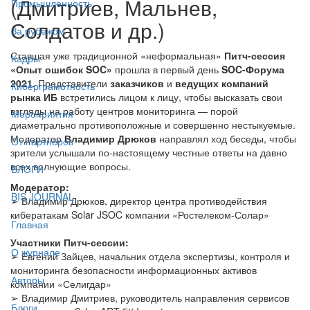
(Дмитриев, Мальнев,
Промышленность
Солдатов и др.)
За рубежом
Ставшая уже традиционной «неформальная»
Питч-сессия
Кадры
«Опыт ошибок SOC»
прошла в первый день
SOC-Форума
2021.
Представители
заказчиков
и
ведущих компаний
Киберграмотность
рынка ИБ
встретились лицом к лицу, чтобы высказать свои
взгляды на работу центров мониторинга — порой
Мероприятия
диаметрально противоположные и совершенно нестыкуемые.
Модератор
Владимир Дрюков
направлял ход беседы, чтобы
От партнёров
зрители услышали по-настоящему честные ответы на давно
всех волнующие вопросы.
БЛОГИ
Модератор:
BIS JOURNAL
➢ Владимир Дрюков, директор центра противодействия
кибератакам Solar JSOC компании «Ростелеком-Солар»
Главная
Участники Питч-сессии:
О журнале
➢ Евгений Зайцев, начальник отдела экспертизы, контроля и
мониторинга безопасности информационных активов
Авторы
компании «Селигдар»
➢ Владимир Дмитриев, руководитель направления сервисов
Блоги