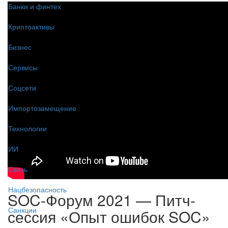
Банки и финтех
Криптоактивы
Бизнес
Сервисы
Соцсети
Импортозамещение
Технологии
ИИ
Связь
Нацбезопасность
SOC-Форум 2021 — Питч-
Санкции
сессия «Опыт ошибок SOC»