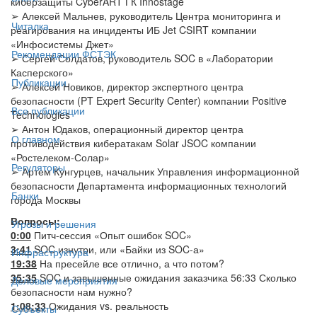
киберзащиты CyberART ГК Innostage
➢ Алексей Мальнев, руководитель Центра мониторинга и
Читалка
реагирования на инциденты ИБ Jet CSIRT компании
«Инфосистемы Джет»
Рекомендации ФСТЭК
➢ Сергей Солдатов, руководитель SOC в «Лаборатории
Касперского»
Публикации
➢ Алексей Новиков, директор экспертного центра
безопасности (PT Expert Security Center) компании Positive
Все публикации
Technologies
➢ Антон Юдаков, операционный директор центра
О главном
противодействия кибератакам Solar JSOC компании
«Ростелеком-Солар»
Регуляторы
➢ Артем Кунгурцев, начальник Управления информационной
безопасности Департамента информационных технологий
Банки
города Москвы
Вопросы:
Угрозы и решения
0:00
Питч-сессия «Опыт ошибок SOC»
3:41
SOC изнутри, или «Байки из SOC-а»
Инфраструктура
19:38
На пресейле все отлично, а что потом?
35:35
SOC и завышенные ожидания заказчика 56:33 Сколько
Деловые мероприятия
безопасности нам нужно?
1:08:33
Ожидания vs. реальность
Субъекты