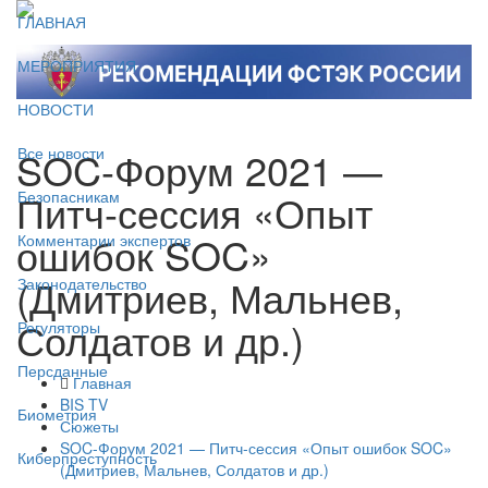
ГЛАВНАЯ
МЕРОПРИЯТИЯ
НОВОСТИ
SOC-Форум 2021 —
Все новости
Питч-сессия «Опыт
Безопасникам
ошибок SOC»
Комментарии экспертов
(Дмитриев, Мальнев,
Законодательство
Солдатов и др.)
Регуляторы
Персданные
Главная
BIS TV
Биометрия
Сюжеты
SOC-Форум 2021 — Питч-сессия «Опыт ошибок SOC»
Киберпреступность
(Дмитриев, Мальнев, Солдатов и др.)