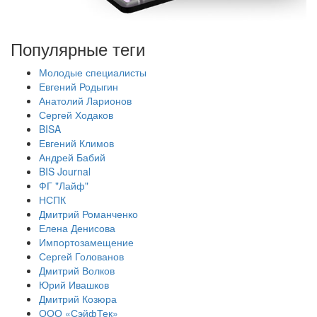
Популярные теги
Молодые специалисты
Евгений Родыгин
Анатолий Ларионов
Сергей Ходаков
BISA
Евгений Климов
Андрей Бабий
BIS Journal
ФГ "Лайф"
НСПК
Дмитрий Романченко
Елена Денисова
Импортозамещение
Сергей Голованов
Дмитрий Волков
Юрий Ивашков
Дмитрий Козюра
ООО «СэйфТек»