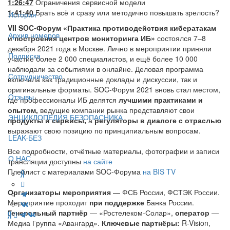
1:26:47
Ограничения сервисной модели
1:41:40
Брать всё и сразу или методично повышать зрелость?
История
VII SOC-Форум «Практика противодействия кибератакам
Архив номеров
и построения центров мониторинга ИБ»
состоялся 7–8
декабря 2021 года в Москве. Лично в мероприятии приняли
Подписка
участие более 2 000 специалистов, и ещё более 10 000
наблюдали за событиями в онлайне. Деловая программа
Сотрудничество
включала как традиционные доклады и дискуссии, так и
оригинальные форматы. SOC-Форум 2021 вновь стал местом,
Отзывы
где профессионалы ИБ делятся
лучшими практиками и
опытом,
ведущие компании рынка представляют свои
ЭНЦИКЛОПЕДИЯ БЕЗОПАСНИКА
продукты и сервисы,
а
регуляторы в диалоге с отраслью
выражают свою позицию по принципиальным вопросам.
LEAK-БЕЗ
Все подробности, отчётные материалы, фотографии и записи
О НАС
трансляции доступны
на сайте
Плейлист с материалами SOC-Форума
на BIS TV
Организаторы мероприятия
— ФСБ России, ФСТЭК России.
Мероприятие проходит
при поддержке
Банка России.
Генеральный партнёр
— «Ростелеком-Солар»,
оператор
—
Медиа Группа «Авангард».
Ключевые партнёры:
R-Vision,