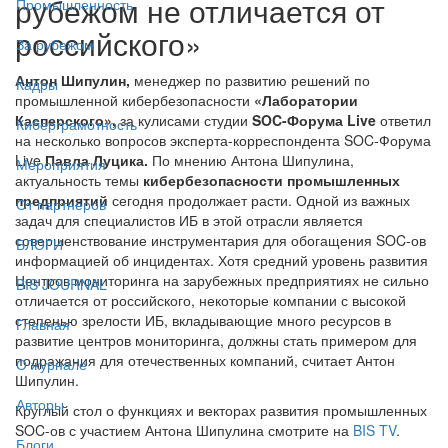
рубежом не отличается от
Промышленность
российского»
За рубежом
Антон Шипулин,
менеджер по развитию решений по
Кадры
промышленной кибербезопасности
«Лаборатории
Касперского»,
за кулисами студии
SOC-Форума Live
ответил
Киберграмотность
на несколько вопросов эксперта-корреспондента SOC-Форума
Live
Павла Луцика.
По мнению Антона Шипулина,
Мероприятия
актуальность темы
кибербезопасности промышленных
предприятий
сегодня продолжает расти. Одной из важных
От партнёров
задач для специалистов ИБ в этой отрасли является
совершенствование инструментария для обогащения SOC-ов
БЛОГИ
информацией об инцидентах. Хотя средний уровень развития
Центров мониторинга на зарубежных предприятиях не сильно
BIS JOURNAL
отличается от российского, некоторые компании с высокой
степенью зрелости ИБ, вкладывающие много ресурсов в
Главная
развитие центров мониторинга, должны стать примером для
подражания для отечественных компаний, считает Антон
О журнале
Шипулин.
Авторы
Круглый стол о функциях и векторах развития промышленных
SOC-ов с участием Антона Шипулина смотрите на
BIS TV
.
Блоги