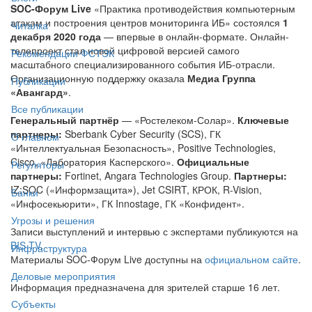
SOC-Форум Live
«Практика противодействия компьютерным
атакам и построения центров мониторинга ИБ» состоялся
1
Читалка
декабря 2020 года
— впервые в онлайн-формате. Онлайн-
телепроект стал новой цифровой версией самого
Рекомендации ФСТЭК
масштабного специализированного события ИБ-отрасли.
Организационную поддержку оказала
Медиа Группа
Публикации
«Авангард»
.
Все публикации
Генеральный партнёр
— «Ростелеком-Солар».
Ключевые
партнеры:
Sberbank Cyber Security (SCS), ГК
О главном
«Интеллектуальная Безопасность», Positive Technologies,
Cisco, «Лаборатория Касперского».
Официальные
Регуляторы
партнеры:
Fortinet, Angara Technologies Group.
Партнеры:
IZ:SOC («Информзащита
»
), Jet CSIRT, КРОК, R-Vision,
Банки
«Инфосекьюрити», ГК Innostage, ГК «Конфидент».
Угрозы и решения
Записи выступлений и интервью с экспертами публикуются на
BIS TV
.
Инфраструктура
Материалы SOC-Форум Live доступны на
официальном сайте
.
Деловые мероприятия
Информация предназначена для зрителей старше 16 лет.
Субъекты