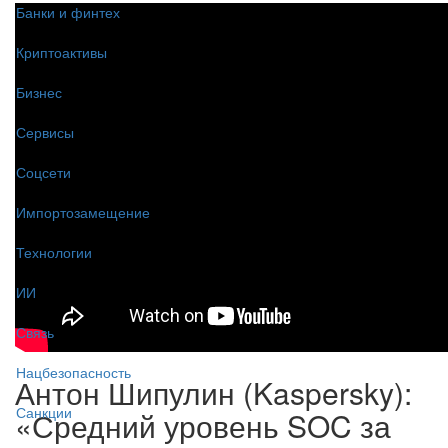
Банки и финтех
Криптоактивы
Бизнес
Сервисы
Соцсети
Импортозамещение
Технологии
ИИ
Связь
Нацбезопасность
Антон Шипулин (Kaspersky):
Санкции
«Средний уровень SOC за