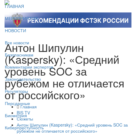
ГЛАВНАЯ
МЕРОПРИЯТИЯ
НОВОСТИ
Антон Шипулин
Все новости
(Kaspersky): «Средний
Безопасникам
уровень SOC за
Комментарии экспертов
рубежом не отличается
Законодательство
от российского»
Регуляторы
Персданные
Главная
BIS TV
Биометрия
Сюжеты
Антон Шипулин (Kaspersky): «Средний уровень SOC за
Киберпреступность
рубежом не отличается от российского»