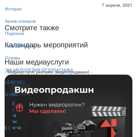
7 апреля, 2021
История
Архив номеров
Смотрите также
Подписка
Календарь мероприятий
Сотрудничество
Отзывы
Наши медиауслуги
ЭНЦИКЛОПЕДИЯ БЕЗОПАСНИКА
- Медиауслуги, реклама (видеопродакшн) -
LEAK-БЕЗ
О НАС