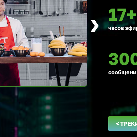
17+
›
часов эфи
30
сообщений
< ТРЕК