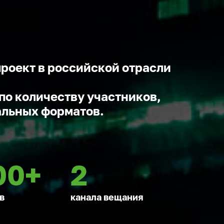
проект в российской отрасли
по количеству участников,
альных форматов.
00+
2
в
канала вещания