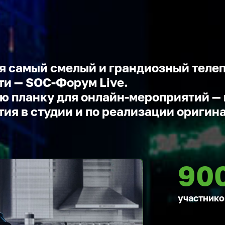
ся самый смелый и грандиозный теле
и — SOC-Форум Live.
ю планку для онлайн-мероприятий — 
тия в студии и по реализации оригин
90
участнико