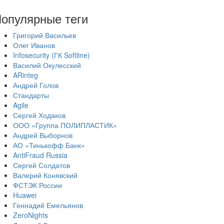
опулярные теги
Григорий Васильев
Олег Иванов
Infosecurity (ГК Softline)
Василий Окулесский
ARinteg
Андрей Голов
Стандарты
Agile
Сергей Ходаков
ООО «Группа ПОЛИПЛАСТИК»
Андрей Выборнов
АО «Тинькофф Банк»
AntiFraud Russia
Сергей Солдатов
Валерий Конявский
ФСТЭК России
Huawei
Геннадий Емельянов
ZeroNights