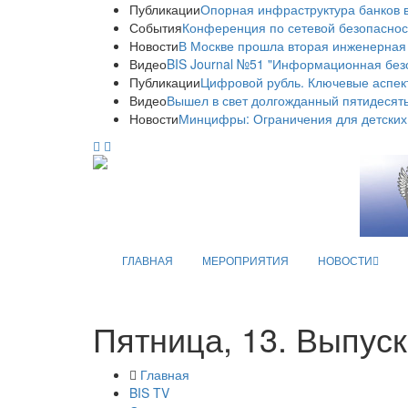
Публикации
Опорная инфраструктура банков в
События
Конференция по сетевой безопаснос
Новости
В Москве прошла вторая инженерная
Видео
BIS Journal №51 "Информационная без
Публикации
Цифровой рубль. Ключевые аспек
Видео
Вышел в свет долгожданный пятидесяты
Новости
Минцифры: Ограничения для детских
ГЛАВНАЯ
МЕРОПРИЯТИЯ
НОВОСТИ
Пятница, 13. Выпуск
Главная
BIS TV