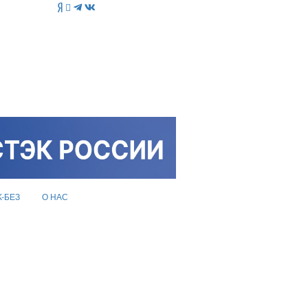
K-БЕЗ
О НАС
?