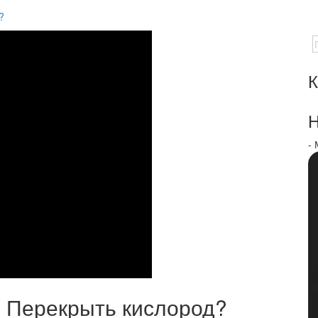
?
К
Н
-
3: Перекрыть кислород?