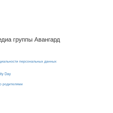
Медиа группы Авангард
циальности персональных данных
ty Day
ко родителями