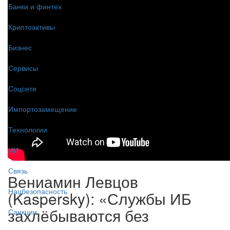
Банки и финтех
Криптоактивы
Бизнес
Сервисы
Соцсети
Импортозамещение
Технологии
ИИ
Связь
Вениамин Левцов
Нацбезопасность
(Kaspersky): «Службы ИБ
захлёбываются без
Санкции