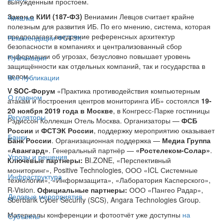
вынужденным простоем.
Закон о КИИ (187-ФЗ)
Вениамин Левцов считает крайне
Читалка
полезным для развития ИБ. По его мнению, система, которая
предполагает внедрение референсных архитектур
Рекомендации ФСТЭК
безопасности в компаниях и централизованный сбор
информации об угрозах, безусловно повышает уровень
Публикации
защищённости как отдельных компаний, так и государства в
целом.
Все публикации
V SOC-Форум
«Практика противодействия компьютерным
О главном
атакам и построения центров мониторинга ИБ» состоялся
19-
20 ноября 2019 года в Москве
, в Конгресс-Парке гостиницы
Регуляторы
Рэдиссон Коллекшн Отель Москва. Организаторы —
ФСБ
России
и
ФСТЭК России
, поддержку мероприятию оказывает
Банки
Банк России
. Организационная поддержка —
Медиа Группа
«Авангард»
. Генеральный партнёр —
«Ростелеком-Солар»
.
Угрозы и решения
Ключевые партнеры:
BI.ZONE, «Перспективный
мониторинг», Positive Technologies, ООО «ICL Системные
Инфраструктура
технологии», «Информзащита», «Лаборатория Касперского»,
R-Vision.
Официальные партнеры:
ООО «Пангео Радар»,
Деловые мероприятия
Sberbank Cyber Security (SCS), Angara Technologies Group.
Материалы конференции и фотоотчёт уже доступны
на
Субъекты