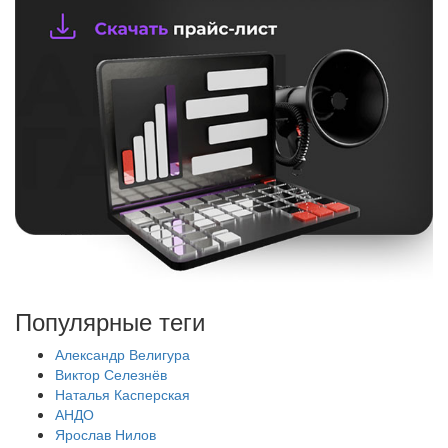
Популярные теги
Александр Велигура
Виктор Селезнёв
Наталья Касперская
АНДО
Ярослав Нилов