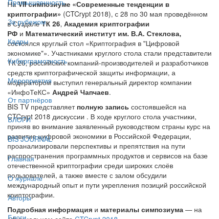
Промышленность
На
VII симпозиуме «Современные тенденции в
криптографии»
(CTCrypt 2018), с 28 по 30 мая проведённом
За рубежом
в Суздале
ТК 26
,
Академия криптографии
РФ
и
Математический институт им. В.А. Стеклова,
Кадры
состоялся круглый стол «Криптография в "Цифровой
экономике"». Участниками круглого стола стали представители
Киберграмотность
ТК 26, российских компаний-производителей и разработчиков
средств криптографической защиты информации, а
Мероприятия
модератором выступил генеральный директор компании
«ИнфоТеКС»
Андрей Чапчаев
.
От партнёров
BIS TV представляет
полную запись
состоявшейся на
CTCrypt 2018 дискуссии . В ходе круглого стола участники,
БЛОГИ
приняв во внимание заявленный руководством страны курс на
развитие цифровой экономики в Российской Федерации,
BIS JOURNAL
проанализировали перспективы и препятствия на пути
распространения программных продуктов и сервисов на базе
Главная
отечественной криптографии среди широких слоёв
пользователей, а также вместе с залом обсудили
О журнале
международный опыт и пути укрепления позиций российской
криптографии.
Авторы
Подробная информация
и
материалы симпозиума
— на
Блоги
официальном сайте
CTCrypt 2018
.