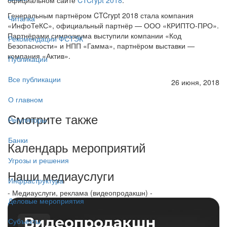
Генеральным партнёром CTCrypt 2018 стала компания
Читалка
«ИнфоТеКС», официальный партнёр — ООО «КРИПТО-ПРО».
Партнёрами симпозиума выступили компании «Код
Рекомендации ФСТЭК
Безопасности» и НПП «Гамма», партнёром выставки —
компания «Актив».
Публикации
Все публикации
26 июня, 2018
О главном
Смотрите также
Регуляторы
Банки
Календарь мероприятий
Угрозы и решения
Наши медиауслуги
Инфраструктура
- Медиауслуги, реклама (видеопродакшн) -
Деловые мероприятия
Субъекты