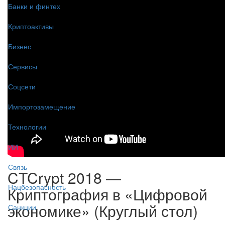
Банки и финтех
Криптоактивы
Бизнес
Сервисы
Соцсети
Импортозамещение
Технологии
ИИ
Связь
CTCrypt 2018 —
Нацбезопасность
Криптография в «Цифровой
экономике» (Круглый стол)
Санкции