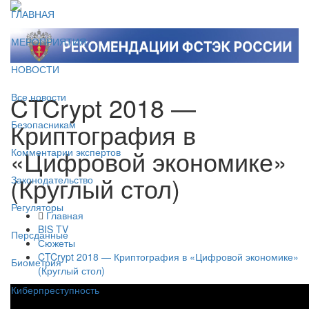
ГЛАВНАЯ
МЕРОПРИЯТИЯ
НОВОСТИ
CTCrypt 2018 —
Все новости
Криптография в
Безопасникам
«Цифровой экономике»
Комментарии экспертов
(Круглый стол)
Законодательство
Регуляторы
Главная
BIS TV
Персданные
Сюжеты
CTCrypt 2018 — Криптография в «Цифровой экономике»
Биометрия
(Круглый стол)
Киберпреступность