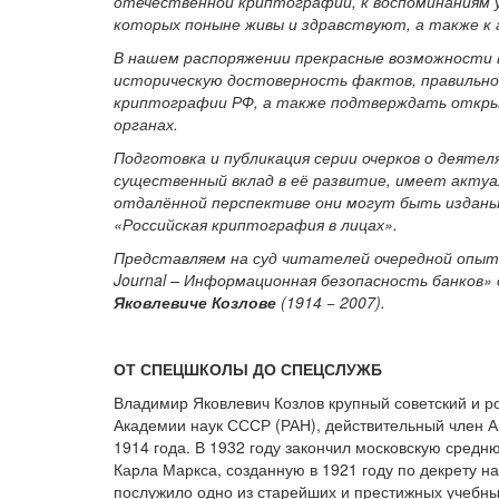
отечественной криптографии, к воспоминаниям у
которых поныне живы и здравствуют, а также к
В нашем распоряжении прекрасные возможности в
историческую достоверность фактов, правильнос
криптографии РФ, а также подтверждать откр
органах.
Подготовка и публикация серии очерков о деяте
существенный вклад в её развитие, имеет актуал
отдалённой перспективе они могут быть изданы
«Российская криптография в лицах».
Представляем на суд читателей очередной опыт 
Journal – Информационная безопасность банков
Яковлевиче Козлове
(1914 − 2007).
ОТ СПЕЦШКОЛЫ ДО СПЕЦСЛУЖБ
Владимир Яковлевич Козлов крупный советский и р
Академии наук СССР (РАН), действительный член А
1914 года. В 1932 году закончил московскую сред
Карла Маркса, созданную в 1921 году по декрету н
послужило одно из старейших и престижных учебны