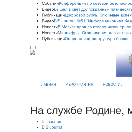
События
Конференция по сетевой безопаснос
Видео
Вышел в свет долгожданный пятидесяты
Публикации
Цифровой рубль. Ключевые аспек
Видео
BIS Journal №51 "Информационная без
Новости
В Москве прошла вторая инженерная
Новости
Минцифры: Ограничения для детских
Публикации
Опорная инфраструктура банков в
ГЛАВНАЯ
МЕРОПРИЯТИЯ
НОВОСТИ
На службе Родине, 
Главная
BIS Journal