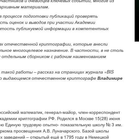
частников и очевидцев ключевых событий, многие из
 архивным материалам.
 процессе подготовки публикаций проверять
ть оценок и выводов при участии Академии
ытость публикуемой информации в компетентных
лях отечественной криптографии, которые внесли
ьное многоцелевое назначение. В частности, в не столь
 отдельным сборником с рабочим наименованием
такой работы – рассказ на страницах журнала «BIS
» о выдающемся отечественном криптографе
Владимире
оссийский математик, генерал-майор, член-корреспондент
кадемии криптографии РФ. Родился в Москве 15(28) июня
нюю Единую трудовую опытно- показательную школу № 3 им.
аркома просвещения А.В. Луначарского. Базой школы
х заведений – открытый ещё в 1795 году в Немецкой