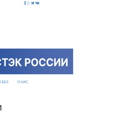
K-БЕЗ
О НАС
и