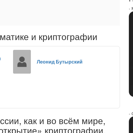
-
матике и криптографии
я
Леонид Бутырский
- 
сии, как и во всём мире,
открытие» криптографии,