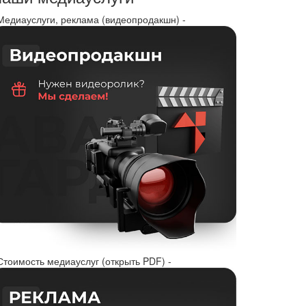
 Медиауслуги, реклама (видеопродакшн) -
Стоимость медиауслуг (открыть PDF) -