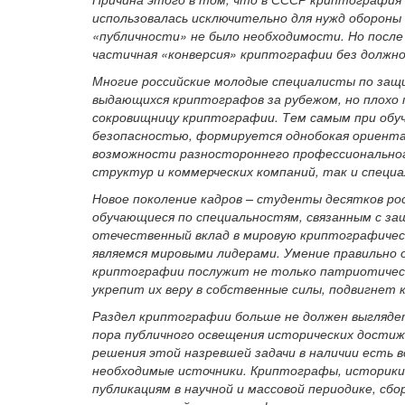
использовалась исключительно для нужд обороны
«публичности» не было необходимости. Но после 
частичная «конверсия» криптографии без должно
Многие российские молодые специалисты по за
выдающихся криптографов за рубежом, но плохо
сокровищницу криптографии. Тем самым при обу
безопасностью, формируется однобокая ориента
возможности разностороннего профессиональног
структур и коммерческих компаний, так и специа
Новое поколение кадров – студенты десятков рос
обучающиеся по специальностям, связанным с з
отечественный вклад в мировую криптографичес
являемся мировыми лидерами. Умение правильно 
криптографии послужит не только патриотическ
укрепит их веру в собственные силы, подвигнет 
Раздел криптографии больше не должен выгляде
пора публичного освещения исторических достиж
решения этой назревшей задачи в наличии есть в
необходимые источники. Криптографы, историк
публикациям в научной и массовой периодике, сб