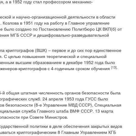
к, а в 1952 году стал профессором механико-
еской и научно-организационной деятельности в области
 Козлова в 1951 году на работу в Главное управление
ое было создано по Постановлению Политбюро ЦК ВКП(б) от
еления МГБ СССР и дешифровально-разведывательной
а криптографов (ВШК) – первое и до сих пор единственное
я. С целью повышения теоретической и специальной
ченным высшим образованием в декабре 1952 года было
[13
],
нженеров-криптографов с 4-годичным сроком обучения
55-й общая штатная численность органов безопасности была
тографических служб. 24 апреля 1953 года ГУСС было
нов безопасности (8-е Управление МВД СССР), Специальная
ециальная служба Главного штаба ВМФ СССР. 13 марта
зопасности при Совете Министров.
сударственной политики в деле обеспечения закрытых видов
тываться криптографическим 8 Главным Управлением КГБ