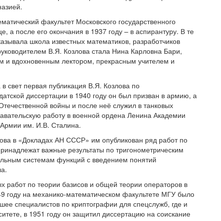
назией.
матический факультет Московского государственного
, а после его окончания в 1937 году – в аспирантуру. В те
казывала школа известных математиков, разработчиков
руководителем В.Я. Козлова стала Нина Карловна Бари,
им и вдохновенным лектором, прекрасным учителем и
в свет первая публикация В.Я. Козлова по
датской диссертации в 1940 году он был призван в армию, а
 Отечественной войны и после неё служил в танковых
одавательскую работу в военной ордена Ленина Академии
Армии им. И.В. Сталина.
ова в «Докладах АН СССР» им опубликован ряд работ по
принадлежат важные результаты по тригонометрическим
альным системам функций с введением понятий
а.
ых работ по теории базисов и общей теории операторов в
949 году на механико-математическом факультете МГУ было
шее специалистов по криптографии для спецслужб, где и
рситете, в 1951 году он защитил диссертацию на соискание