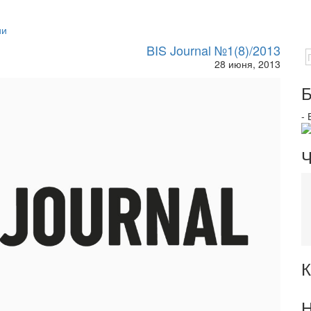
ии
BIS Journal №1(8)/2013
28 июня, 2013
Б
-
Ч
К
Н