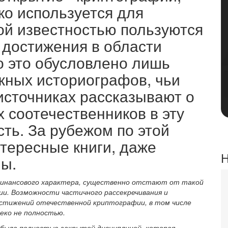
ко используется для
ой известностью пользуются
 достижения в области
 это обусловлено лишь
жных историографов, чьи
источниках рассказывают о
х соотечественников в эту
сть. За рубежом по этой
тересные книги, даже
Н
ы.
о финансового характера, существенно отстают от такой
и. Возможности частичного рассекречивания и
остижений отечественной криптографии, в том числе
еко не полностью.
 была полностью закрытой дисциплиной, которая