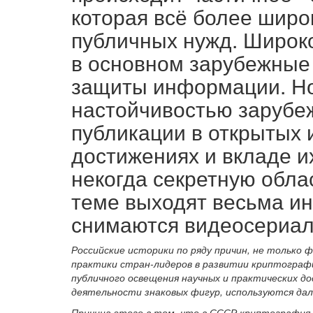
которая всё более широ
публичных нужд. Широк
в основном зарубежные
защиты информации. Но
настойчивостью зарубе
публикации в открытых 
достижениях и вкладе и
некогда секретную обла
теме выходят весьма ин
снимаются видеосериал
Российские историки по ряду причин, не тольк
практики стран-лидеров в развитии криптографи
публичного освещения научных и практических д
деятельности знаковых фигур, используются дал
Причина этого в том, что в СССР криптография