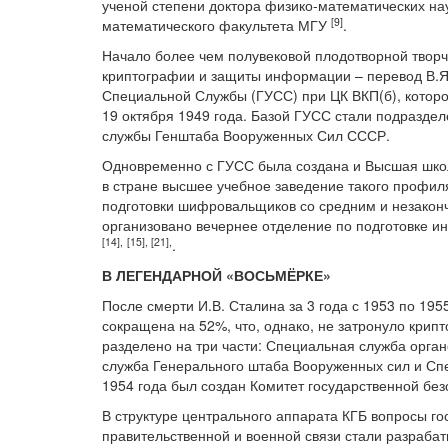
ученой степени доктора физико-математических нау
[9]
математического факультета МГУ
.
Начало более чем полувековой плодотворной творч
криптографии и защиты информации – перевод В.Я.
Специальной Службы (ГУСС) при ЦК ВКП(б), котор
19 октября 1949 года. Базой ГУСС стали подразд
службы Генштаба Вооруженных Сил СССР.
Одновременно с ГУСС была создана и Высшая школ
в стране высшее учебное заведение такого профил
подготовки шифровальщиков со средним и незакон
организовано вечернее отделение по подготовке и
[14
],
[15
], [21
],
.
В ЛЕГЕНДАРНОЙ «ВОСЬМЁРКЕ»
После смерти И.В. Сталина за 3 года с 1953 по 19
сокращена на 52%, что, однако, не затронуло крип
разделено на три части: Специальная служба орга
служба Генерального штаба Вооруженных сил и Сп
1954 года был создан Комитет государственной бе
В структуре центрального аппарата КГБ вопросы го
правительственной и военной связи стали разраба