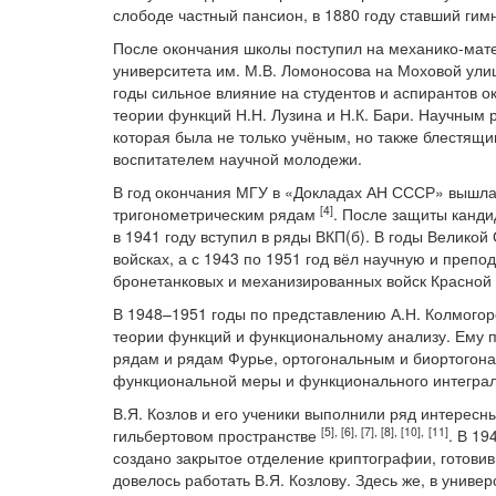
слободе частный пансион, в 1880 году ставший гим
После окончания школы поступил на механико-мате
университета им. М.В. Ломоносова на Моховой улице
годы сильное влияние на студентов и аспирантов о
теории функций Н.Н. Лузина и Н.К. Бари. Научным 
которая была не только учёным, но также блестящ
воспитателем научной молодежи.
В год окончания МГУ в «Докладах АН СССР» вышла 
[4]
тригонометрическим рядам
. После защиты канди
в 1941 году вступил в ряды ВКП(б). В годы Великой
войсках, а с 1943 по 1951 год вёл научную и преп
бронетанковых и механизированных войск Красной 
В 1948–1951 годы по представлению А.Н. Колмогор
теории функций и функциональному анализу. Ему 
рядам и рядам Фурье, ортогональным и биортогон
функциональной меры и функционального интеграл
В.Я. Козлов и его ученики выполнили ряд интересн
[5
], [6
], [
7], [8
], [1
0],
[11
]
гильбертовом пространстве
. В 1
создано закрытое отделение криптографии, готовив
довелось работать В.Я. Козлову. Здесь же, в униве