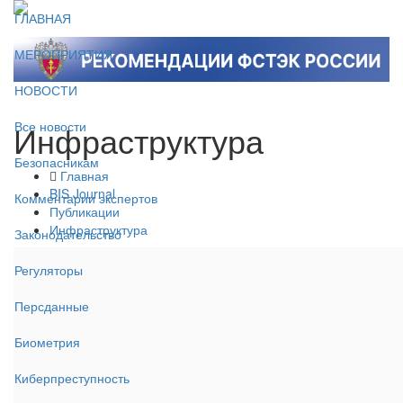
ГЛАВНАЯ
МЕРОПРИЯТИЯ
НОВОСТИ
Инфраструктура
Все новости
Безопасникам
Главная
BIS Journal
Комментарии экспертов
Публикации
Инфраструктура
Законодательство
Регуляторы
Персданные
Биометрия
Киберпреступность