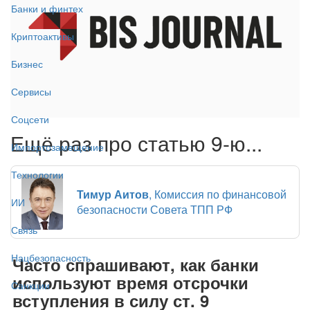
Банки и финтех
Криптоактивы
Бизнес
Сервисы
Соцсети
Ещё раз про статью 9-ю...
Импортозамещение
Технологии
Тимур Аитов
, Комиссия по финансовой
ИИ
безопасности Совета ТПП РФ
Связь
Нацбезопасность
Часто спрашивают, как банки
используют время отсрочки
Санкции
вступления в силу ст. 9