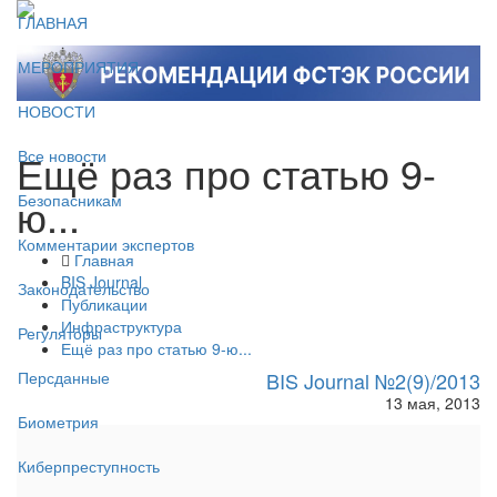
ГЛАВНАЯ
МЕРОПРИЯТИЯ
НОВОСТИ
Ещё раз про статью 9-
Все новости
ю...
Безопасникам
Комментарии экспертов
Главная
BIS Journal
Законодательство
Публикации
Инфраструктура
Регуляторы
Ещё раз про статью 9-ю...
BIS Journal №2(9)/2013
Персданные
13 мая, 2013
Биометрия
Киберпреступность