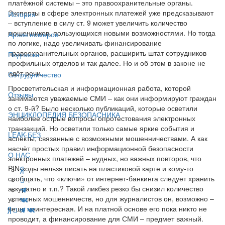
платёжной системы – это правоохранительные органы.
Эксперты в сфере электронных платежей уже предсказывают
История
– вступление в силу ст. 9 может увеличить количество
мошенников, пользующихся новыми возможностями. Но тогда
Архив номеров
по логике, надо увеличивать финансирование
правоохранительных органов, расширить штат сотрудников
Подписка
профильных отделов и так далее. Но и об этом в законе не
идёт речи.
Сотрудничество
Просветительская и информационная работа, которой
Отзывы
занимаются уважаемые СМИ – как они информируют граждан
о ст. 9-й? Было несколько публикаций, которые осветили
ЭНЦИКЛОПЕДИЯ БЕЗОПАСНИКА
наиболее острые вопросы опротестования электронных
транзакций. Но осветили только самые яркие события и
LEAK-БЕЗ
аспекты, связанные с возможными мошенничествами. А как
насчёт простых правил информационной безопасности
О НАС
электронных платежей – нудных, но важных повторов, что
PIN-коды нельзя писать на пластиковой карте и кому-то
сообщать, что «ключи» от интернет-банкинга следует хранить
аккуратно и т.п.? Такой ликбез резко бы снизил количество
успешных мошенничеств, но для журналистов он, возможно –
вещь неинтересная. И на платной основе его пока никто не
проводит, а финансирование для СМИ – предмет важный.