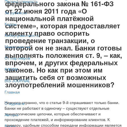
Промышленность
федерального закона № 161-ФЗ
от 27 июня 2011 года «О
За рубежом
национальной платёжной
системе», которая предоставляет
Кадры
клиенту право оспорить
Киберграмотность
проведение транзакции, о
которой он не знал. Банки готовы
Мероприятия
выполнять положения ст. 9, – как,
От партнёров
впрочем, и других федеральных
законов. Но как при этом им
БЛОГИ
защитить себя от возможных
BIS JOURNAL
злоупотреблений мошенников?
Главная
Немного странно, что о статье 9-й спрашивают только банки.
О журнале
Банки не работают в одиночку – существуют отдельные
технологические цепочки, которые обеспечивают и
Авторы
прохождение платежей, и информирование клиентов. К
примеру, удобным способом передачи информации является
Блоги