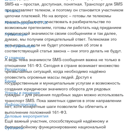
SMS-ка – простая, доступная, понятная. Транспорт для SMS
предоставляет телеком, и поэтому он становится участником
Читалка
цепочки платежей. Но на вопрос – готовы ли телекомы
хранить сообщения, участвовать в разбирательстве по
Рекомендации ФСТЭК
возможным претензиям, готовы ли работать над приданием
юридической значимости своим сообщениям и так далее,
Публикации
думаю, мы получим отрицательный ответ. Телекомам это
невыгодно, и если не будет упоминания об этом в
Все публикации
соответствующей статье закона – они этого делать не будут.
О главном
А ведь тема значимости SMS-сообщения важна не только в
отношении 161-ФЗ. Сегодня в стране возникает множество
Регуляторы
чрезвычайных ситуаций, когда необходимо надёжно
оповестить огромные массы людей. Доступ к
Банки
государственным и муниципальным услугам и возможность
создания юридически значимого оборота для рядовых
Угрозы и решения
граждан – для решения подобных задач можно использовать
транспорт SMS. Пока заметных сдвигов в этом направлении
Инфраструктура
нет, хотя конкретные шаги позволили бы облегчить и
выполнение положений 161-ФЗ.
Деловые мероприятия
Ещё важный участник, способствующий надёжному и
бесперебойному функционированию национальной
Субъекты