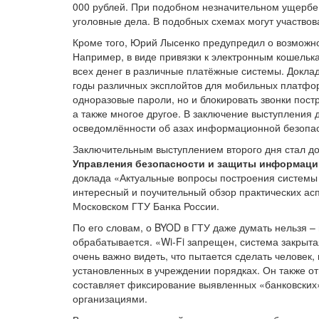
000 рублей. При подобном незначительном ущербе 
уголовные дела. В подобных схемах могут участвов
Кроме того, Юрий Лысенко предупредил о возможно
Например, в виде привязки к электронным кошель
всех денег в различные платёжные системы. Докла
годы различных эксплойтов для мобильных платфор
одноразовые пароли, но и блокировать звонки пос
а также многое другое. В заключение выступления 
осведомлённости об азах информационной безопас
Заключительным выступлением второго дня стал д
Управления безопасности и защиты информаци
доклада «Актуальные вопросы построения систем
интересный и поучительный обзор практических а
Московском ГТУ Банка России.
По его словам, о BYOD в ГТУ даже думать нельзя 
обрабатывается. «Wi-Fi запрещен, система закрытая
очень важно видеть, что пытается сделать человек
установленных в учреждении порядках. Он также от
составляет фиксирование выявленных «банковских
организациями.