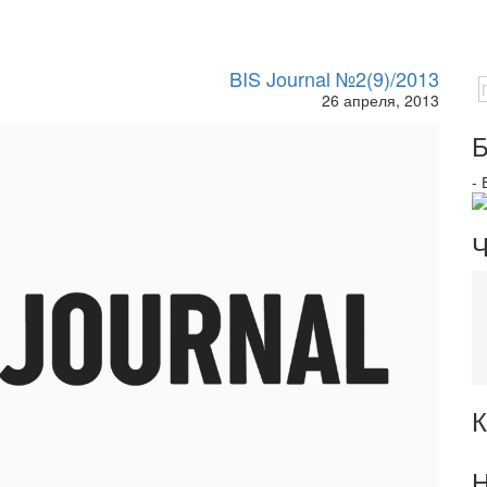
BIS Journal №2(9)/2013
26 апреля, 2013
Б
-
Ч
К
Н