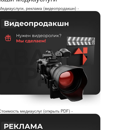
 Медиауслуги, реклама (видеопродакшн) -
Стоимость медиауслуг (открыть PDF) -