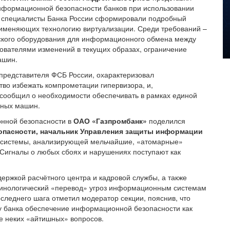
нформационной безопасности банков при использовании
ты специалисты Банка России сформировали подробный
именяющих технологию виртуализации. Среди требований –
ского оборудования для информационного обмена между
ователями изменений в текущих образах, ограничение
ашин.
представителя ФСБ России, охарактеризовал
во избежать компрометации гипервизора, и,
 сообщил о необходимости обеспечивать в рамках единой
ьных машин.
онной безопасности в
ОАО «Газпромбанк»
поделился
зопасности, начальник Управления защиты информации
а системы, анализирующей мельчайшие, «атомарные»
Сигналы о любых сбоях и нарушениях поступают как
ержкой расчётного центра и кадровой службы, а также
рминологический «перевод» угроз информационным системам
оследнего шага отметил модератор секции, пояснив, что
у банка обеспечение информационной безопасности как
ие неких «айтишных» вопросов.