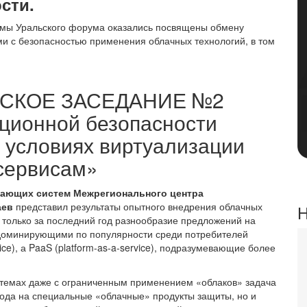
сти.
ммы Уральского форума оказались посвящены обмену
 с безопасностью применения облачных технологий, в том
ЕСКОЕ ЗАСЕДАНИЕ №2
ционной безопасности
в условиях виртуализации
 сервисам»
вающих систем Межрегионального центра
аев
представил результаты опытного внедрения облачных
Н
, только за последний год разнообразие предложений на
 доминирующими по популярности среди потребителей
ice), а PaaS (platform-as-a-service), подразумевающие более
истемах даже с ограниченным применением «облаков» задача
хода на специальные «облачные» продукты защиты, но и