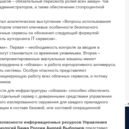
шагов – обязательный пересмотр ролей всех аккаун- тов
 администраторов, а также обеспечение стопроцентной
лал аналитическое выступление «Вопросы использования
котором отметил ключевые особенности безопасного
лачные сервисы он обозначил следующей формулой:
ель аутсорсинга IT-сервисов».
ми». Первая – необходимость контроля за вводом в
огут становиться со временем уязвимыми. Вторая –
к скомпрометированные виртуальные машины имеют
атруднена в «облаках» и работа корпоративного антивируса,
ть системы. Особую опасность представляют
нициирующую работу всех облачных сервисов, и потому
ников.
сти для инфраструктуры «облаков» способен обеспечить
тдельный сервер с доверенными средствами управления
ного изолированного окружения для каждого прикладного
- 
ции в составе базовой, или хостовой операционной
езопасности информационных ресурсов Управления
нологий Банка России Андрей Выборнов
представил