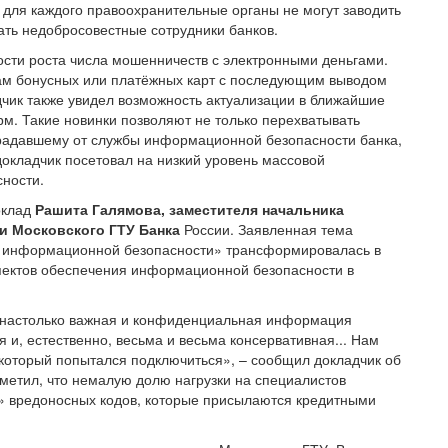
для каждого правоохранительные органы не могут заводить
ать недобросовестные сотрудники банков.
сти роста числа мошенничеств с электронными деньгами.
кам бонусных или платёжных карт с последующим выводом
дчик также увидел возможность актуализации в ближайшие
м. Такие новинки позволяют не только перехватывать
традавшему от службы информационной безопасности банка,
докладчик посетовал на низкий уровень массовой
ности.
оклад
Рашита Галямова, заместителя начальника
и Московского ГТУ Банка
России. Заявленная тема
ы информационной безопасности» трансформировалась в
спектов обеспечения информационной безопасности в
– настолько важная и конфиденциальная информация
 и, естественно, весьма и весьма консервативная... Нам
, который попытался подключиться», – сообщил докладчик об
метил, что немалую долю нагрузки на специалистов
» вредоносных кодов, которые присылаются кредитными