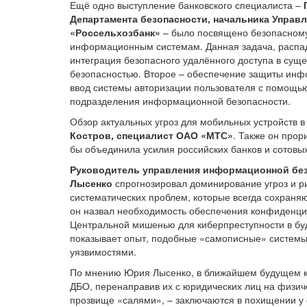
Ещё одно выступление банковского специалиста –
Департамента безопасности, начальника Упра
«Россельхозбанк»
– было посвящено безопасному 
информационным системам. Данная задача, распад
интеграция безопасного удалённого доступа в су
безопасностью. Второе – обеспечение защиты инф
ввод системы авторизации пользователя с помощь
подразделения информационной безопасности.
Обзор актуальных угроз для мобильных устройств 
Костров, специалист ОАО «МТС»
. Также он про
бы объединила усилия российских банков и сотовы
Руководитель управления информационной без
Лысенко
спрогнозировал доминирование угроз и ри
систематических проблем, которые всегда сохраня
он назвал необходимость обеспечения конфиденциа
Центральной мишенью для киберпреступности в буд
показывает опыт, подобные «самописные» системы 
уязвимостями.
По мнению Юрия Лысенко, в ближайшем будущем ки
ДБО, перенаправив их с юридических лиц на физич
прозвище «салями», – заключаются в похищении у 