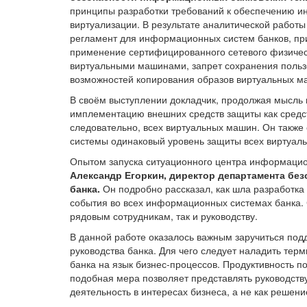
принципы разработки требований к обеспечению и
виртуализации. В результате аналитической рабо
регламент для информационных систем банков, пр
применение сертифицированного сетевого физиче
виртуальными машинами, запрет сохранения польз
возможностей копирования образов виртуальных м
В своём выступлении докладчик, продолжая мысль 
имплементацию внешних средств защиты как средст
следовательно, всех виртуальных машин. Он также
системы одинаковый уровень защиты всех виртуал
Опытом запуска ситуационного центра информаци
Александр Егоркин, директор департамента бе
банка.
Он подробно рассказал, как шла разработк
события во всех информационных системах банка. 
рядовым сотрудникам, так и руководству.
В данной работе оказалось важным заручиться подд
руководства банка. Для чего следует наладить те
банка на язык бизнес-процессов. Продуктивность п
подобная мера позволяет представлять руководств
деятельность в интересах бизнеса, а не как решен