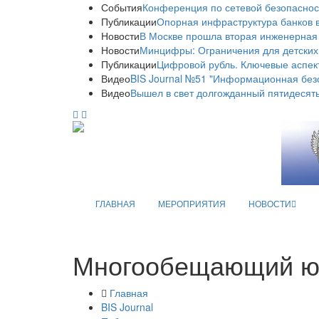
События
Конференция по сетевой безопаснос
Публикации
Опорная инфраструктура банков в
Новости
В Москве прошла вторая инженерная
Новости
Минцифры: Ограничения для детских
Публикации
Цифровой рубль. Ключевые аспек
Видео
BIS Journal №51 "Информационная без
Видео
Вышел в свет долгожданный пятидесяты
ГЛАВНАЯ
МЕРОПРИЯТИЯ
НОВОСТИ
Многообещающий ю
Главная
BIS Journal