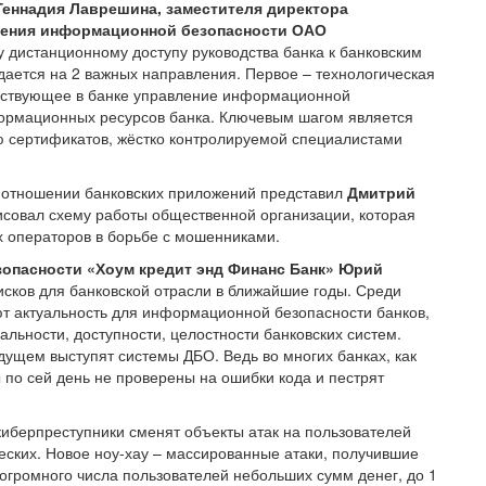
Геннадия Лаврешина, заместителя директора
вления информационной безопасности ОАО
дистанционному доступу руководства банка к банковским
ается на 2 важных направления. Первое – технологическая
ществующее в банке управление информационной
ормационных ресурсов банка. Ключевым шагом является
ю сертификатов, жёстко контролируемой специалистами
в отношении банковских приложений представил
Дмитрий
рисовал схему работы общественной организации, которая
х операторов в борьбе с мошенниками.
опасности «Хоум кредит энд Финанс Банк» Юрий
сков для банковской отрасли в ближайшие годы. Среди
ют актуальность для информационной безопасности банков,
льности, доступности, целостности банковских систем.
ущем выступят системы ДБО. Ведь во многих банках, как
по сей день не проверены на ошибки кода и пестрят
берпреступники сменят объекты атак на пользователей
еских. Новое ноу-хау – массированные атаки, получившие
огромного числа пользователей небольших сумм денег, до 1