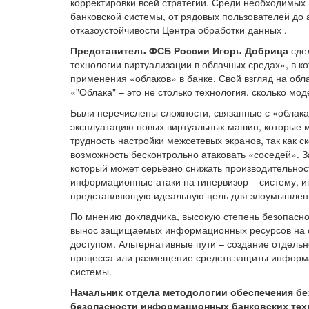
корректировки всей стратегии. Среди необходимых 
банковской системы, от рядовых пользователей до
отказоустойчивости Центра обработки данных .
Представитель ФСБ России Игорь Добрица
сде
технологии виртуализации в облачных средах», в 
применения «облаков» в банке. Свой взгляд на об
«"Облака" – это не столько технология, сколько мод
Были перечислены сложности, связанные с «облака
эксплуатацию новых виртуальных машин, которые м
трудность настройки межсетевых экранов, так ка
возможность бесконтрольно атаковать «соседей». З
который может серьёзно снижать производительнос
информационные атаки на гипервизор – систему, и
представляющую идеальную цель для злоумышлен
По мнению докладчика, высокую степень безопасно
вынос защищаемых информационных ресурсов на о
доступом. Альтернативные пути – создание отдель
процесса или размещение средств защиты информа
системы.
Начальник отдела методологии обеспечения б
безопасности информационных банковских тех