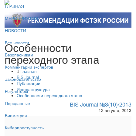
ГЛАВНАЯ
МЕРОПРИЯТИЯ
НОВОСТИ
Особенности
Все новости
переходного этапа
Безопасникам
Комментарии экспертов
Главная
BIS Journal
Законодательство
Публикации
Инфраструктура
Регуляторы
Особенности переходного этапа
BIS Journal №3(10)/2013
Персданные
12 августа, 2013
Биометрия
Киберпреступность