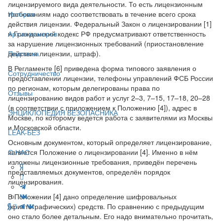
лицензируемого вида деятельности. То есть лицензионным
требованиям надо соответствовать в течение всего срока
История
действия лицензии. Федеральный Закон о лицензировании [1]
и Гражданский кодекс РФ предусматривают ответственность
Архив номеров
за нарушение лицензионных требований (приостановление
действия лицензии, штраф).
Подписка
В Регламенте [6] приведена форма типового заявления о
Сотрудничество
предоставлении лицензии, телефоны управлений ФСБ России
по регионам, которым делегированы права по
Отзывы
лицензированию видов работ и услуг 2–3, 7–15, 17–18, 20–28
(в соответствии с приложением к Положению [4]), адрес в
ЭНЦИКЛОПЕДИЯ БЕЗОПАСНИКА
Москве, по которому ведется работа с заявителями из Москвы
и Московской области.
LEAK-БЕЗ
Основным документом, который определяет лицензирование,
является Положение о лицензировании [4]. Именно в нём
О НАС
изложены лицензионные требования, приведён перечень
представляемых документов, определён порядок
лицензирования.
В Положении [4] дано определение шифровальных
(криптографических) средств. По сравнению с предыдущим
оно стало более детальным. Его надо внимательно прочитать,