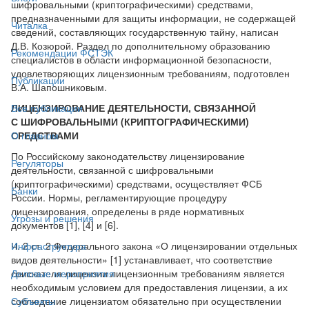
шифровальными (криптографическими) средствами,
предназначенными для защиты информации, не содержащей
Читалка
сведений, составляющих государственную тайну, написан
Д.В. Козюрой. Раздел по дополнительному образованию
Рекомендации ФСТЭК
специалистов в области информационной безопасности,
удовлетворяющих лицензионным требованиям, подготовлен
Публикации
В.А. Шапошниковым.
ЛИЦЕНЗИРОВАНИЕ ДЕЯТЕЛЬНОСТИ, СВЯЗАННОЙ
Все публикации
С ШИФРОВАЛЬНЫМИ (КРИПТОГРАФИЧЕСКИМИ)
СРЕДСТВАМИ
О главном
По Российскому законодательству лицензирование
Регуляторы
деятельности, связанной с шифровальными
(криптографическими) средствами, осуществляет ФСБ
Банки
России. Нормы, регламентирующие процедуру
лицензирования, определены в ряде нормативных
Угрозы и решения
документов [1], [4] и [6].
Ч. 2 ст. 2 Федерального закона «О лицензировании отдельных
Инфраструктура
видов деятельности» [1] устанавливает, что соответствие
соискателя лицензии лицензионным требованиям является
Деловые мероприятия
необходимым условием для предоставления лицензии, а их
соблюдение лицензиатом обязательно при осуществлении
Субъекты