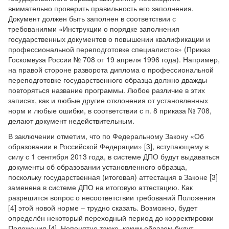
внимательно проверить правильность его заполнения.
Документ должен быть заполнен в соответствии с
требованиями «Инструкции о порядке заполнения
государственных документов о повышении квалификации и
профессиональной переподготовке специалистов» (Приказ
Госкомвуза России № 708 от 19 апреля 1996 года). Например,
на правой стороне разворота диплома о профессиональной
переподготовке государственного образца должно дважды
повторяться название программы. Любое различие в этих
записях, как и любые другие отклонения от установленных
норм и любые ошибки, в соответствии с п. 8 приказа № 708,
делают документ недействительным.
В заключении отметим, что по Федеральному Закону «Об
образовании в Российской Федерации» [3], вступающему в
силу с 1 сентября 2013 года, в системе ДПО будут выдаваться
документы об образовании установленного образца,
поскольку государственная (итоговая) аттестация в Законе [3]
заменена в системе ДПО на итоговую аттестацию. Как
разрешится вопрос о несоответствии требований Положения
[4] этой новой норме – трудно сказать. Возможно, будет
определён некоторый переходный период до корректировки
Положения [4]. Непонятно также, каким образом будут