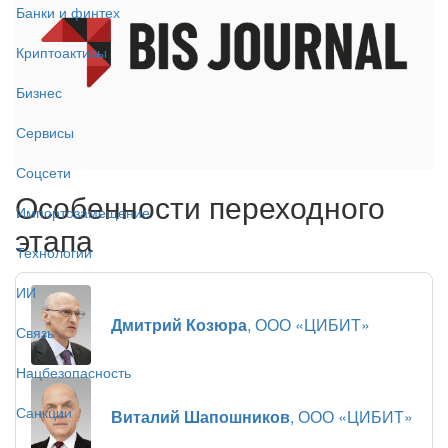
Банки и финтех
Криптоактивы
Бизнес
Сервисы
Соцсети
Особенности переходного
Импортозамещение
этапа
Технологии
ИИ
Дмитрий Козюра
, ООО «ЦИБИТ»
Связь
Нацбезопасность
Санкции
Виталий Шапошников
, ООО «ЦИБИТ»