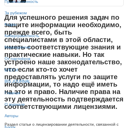
Промышленность
За рубежом
Для успешного решения задач по
защите информации необходимо,
Кадры
прежде всего, быть
Киберграмотность
специалистами в этой области,
иметь соответствующие знания и
Мероприятия
практические навыки. Но так
От партнёров
устроено наше законодательство,
что если кто-то хочет
БЛОГИ
предоставлять услуги по защите
BIS JOURNAL
информации, то надо ещё иметь
на это и право. Наличие права на
Главная
эту деятельность подтверждается
соответствующими лицензиями.
О журнале
Авторы
Раздел статьи о лицензировании деятельности, связанной с
Блоги