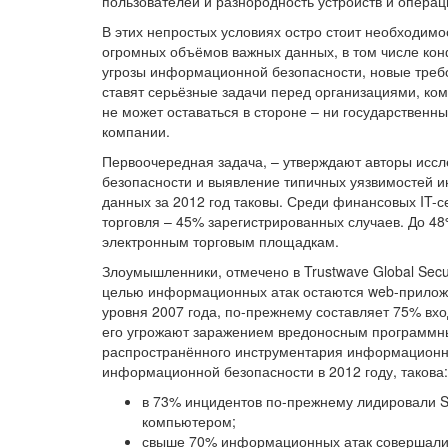
пользователей и разнородность устройств и опера
В этих непростых условиях остро стоит необходимо
огромных объёмов важных данных, в том числе ко
угрозы информационной безопасности, новые треб
ставят серьёзные задачи перед организациями, к
не может оставаться в стороне – ни государственн
компании.
Первоочередная задача, – утверждают авторы иссл
безопасности и выявление типичных уязвимостей 
данных за 2012 год таковы. Среди финансовых IT-с
торговля – 45% зарегистрированных случаев. До 48
электронным торговым площадкам.
Злоумышленники, отмечено в Trustwave Global Secur
целью информационных атак остаются web-приложен
уровня 2007 года, по-прежнему составляет 75% вх
его угрожают заражением вредоносным программны
распространённого инструментария информационны
информационной безопасности в 2012 году, такова:
в 73% инцидентов по-прежнему лидировали SQ
компьютером;
свыше 70% информационных атак совершалис