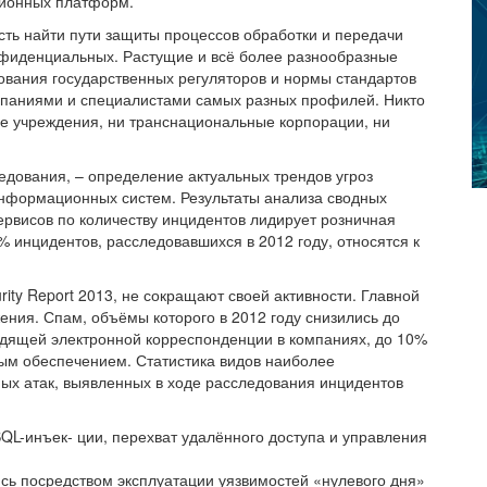
ционных платформ.
сть найти пути защиты процессов обработки и передачи
нфиденциальных. Растущие и всё более разнообразные
ования государственных регуляторов и нормы стандартов
омпаниями и специалистами самых разных профилей. Никто
ые учреждения, ни транснациональные корпорации, ни
едования, – определение актуальных трендов угроз
информационных систем. Результаты анализа сводных
ервисов по количеству инцидентов лидирует розничная
% инцидентов, расследовавшихся в 2012 году, относятся к
ity Report 2013, не сокращают своей активности. Главной
ия. Спам, объёмы которого в 2012 году снизились до
одящей электронной корреспонденции в компаниях, до 10%
м обеспечением. Статистика видов наиболее
х атак, выявленных в ходе расследования инцидентов
L-инъек- ции, перехват удалённого доступа и управления
ь посредством эксплуатации уязвимостей «нулевого дня»