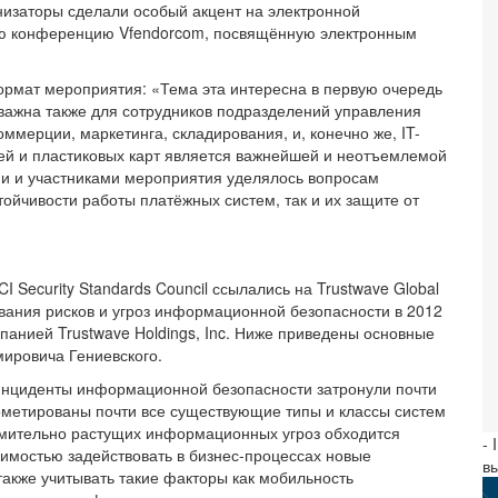
низаторы сделали особый акцент на электронной
ую конференцию Vfendorcom, посвящённую электронным
формат мероприятия: «Тема эта интересна в первую очередь
важна также для сотрудников подразделений управления
ммерции, маркетинга, складирования, и, конечно же, IT-
ей и пластиковых карт является важнейшей и неотъемлемой
ми и участниками мероприятия уделялось вопросам
ойчивости работы платёжных систем, так и их защите от
I Security Standards Council ссылались на Trustwave Global
дования рисков и угроз информационной безопасности в 2012
панией Trustwave Holdings, Inc. Ниже приведены основные
мировича Гениевского.
– инциденты информационной безопасности затронули почти
ометированы почти все существующие типы и классы систем
емительно растущих информационных угроз обходится
- 
имостью задействовать в бизнес-процессах новые
в
также учитывать такие факторы как мобильность