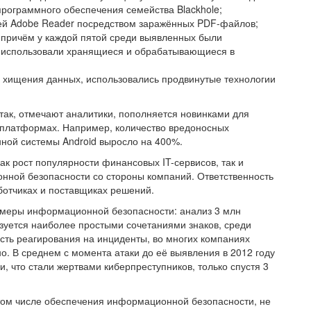
рограммного обеспечения семейства Blackhole;
лей Adobe Reader посредством заражённых PDF-файлов;
причём у каждой пятой среди выявленных были
 использовали хранящиеся и обрабатывающиеся в
 хищения данных, использовались продвинутые технологии
к, отмечают аналитики, пополняется новинками для
 платформах. Например, количество вредоносных
ой системы Android выросло на 400%.
к рост популярности финансовых IT-сервисов, так и
ной безопасности со стороны компаний. Ответственность
аботчиках и поставщиках решений.
 меры информационной безопасности: анализ 3 млн
ьзуется наиболее простыми сочетаниями знаков, среди
ость реагирования на инциденты, во многих компаниях
 В среднем с момента атаки до её выявления в 2012 году
, что стали жертвами киберпреступников, только спустя 3
в том числе обеспечения информационной безопасности, не