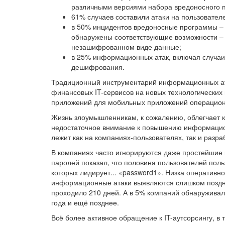
различными версиями набора вредоносного п
61% случаев составили атаки на пользовате
в 50% инцидентов вредоносные программы – 
обнаружены соответствующие возможности –
незашифрованном виде данные;
в 25% информационных атак, включая случаи
дешифрования.
Традиционный инструментарий информационных ата
финансовых IT-сервисов на новых технологических
приложений для мобильных приложений операционн
Жизнь злоумышленникам, к сожалению, облегчает ка
недостаточное внимание к повышению информацион
лежит как на компаниях-пользователях, так и разр
В компаниях часто игнорируются даже простейшие
паролей показал, что половина пользователей пол
которых лидирует... «password1». Низка оперативн
информационные атаки выявляются слишком поздно.
проходило 210 дней. А в 5% компаний обнаруживали
года и ещё позднее.
Всё более активное обращение к IT-аутсорсингу, 