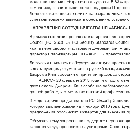
может полностью нейтрализовать угрозы. В 63% п
компаниях, значительная доля поддержки IT-проц
Доля ответственности лежит и на разработчиках, к
успевали вовремя выпускать обновления, устраня
НАПРАВЛЕНИЯ СОТРУДНИЧЕСТВА НП «АБИСС»
В рамках выставки прошла запланированная встреч
Council (PCI SSC). От PCI Security Standards Coun
карт в переговорах участвовали Джереми Кинг – ди
директор штаб-квартиры. НП «АБИСС» представляли 
Дискуссия началась с обсуждения статуса проекта
сопутствующих документов на русский язык, заказчи
Джереми Кинг сообщил о принятии правок со сторон
НП «АБИСС» 28 февраля 2013 года, и о подготовке 
двух недель. Джереми Кинг особенно поблагодарил
данной работе, и отметил их высокий профессиона
В ходе встречи представители PCI Security Standar
которая запланирована на 7 ноября 2013 года. Дже
предложения российских экспертов для внесения п
Обсуждая тему запросов по поддержке перевода да
качества услуг, проводимых аудиторами, Совет вы