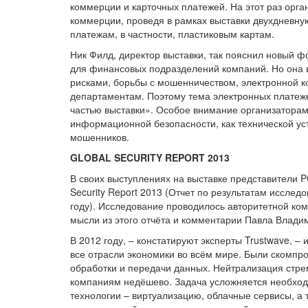
коммерции и карточных платежей. На этот раз орга
коммерции, проведя в рамках выставки двухдневн
платежам, в частности, пластиковым картам.
Ник Филд, директор выставки, так пояснил новый 
для финансовых подразделений компаний. Но она 
рисками, борьбы с мошенничеством, электронной ко
департаментам. Поэтому тема электронных платеж
частью выставки». Особое внимание организатора
информационной безопасности, как технической уст
мошенников.
GLOBAL
SECURITY
REPORT
2013
В своих выступлениях на выставке представители PC
Security Report 2013 (Отчет по результатам иссле
году). Исследование проводилось авторитетной ком
мысли из этого отчёта и комментарии Павла Влади
В 2012 году, – констатируют эксперты Trustwave, 
все отрасли экономики во всём мире. Были скомпр
обработки и передачи данных. Нейтрализация стр
компаниям недёшево. Задача усложняется необход
технологии – виртуализацию, облачные сервисы, а 