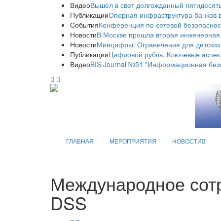
Видео
Вышел в свет долгожданный пятидесяты
Публикации
Опорная инфраструктура банков в
События
Конференция по сетевой безопаснос
Новости
В Москве прошла вторая инженерная
Новости
Минцифры: Ограничения для детских
Публикации
Цифровой рубль. Ключевые аспек
Видео
BIS Journal №51 "Информационная без
ГЛАВНАЯ
МЕРОПРИЯТИЯ
НОВОСТИ
Международное сотр
DSS