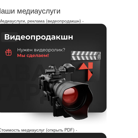
аши медиауслуги
 Медиауслуги, реклама (видеопродакшн) -
Стоимость медиауслуг (открыть PDF) -