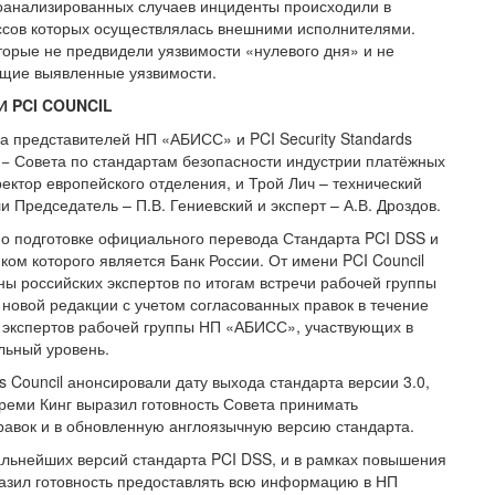
роанализированных случаев инциденты происходили в
ессов которых осуществлялась внешними исполнителями.
оторые не предвидели уязвимости «нулевого дня» и не
ющие выявленные уязвимости.
 И
PCI
COUNCIL
а представителей НП «АБИСС» и PCI Security Standards
cil − Совета по стандартам безопасности индустрии платёжных
ректор европейского отделения, и Трой Лич – технический
Председатель – П.В. Гениевский и эксперт – А.В. Дроздов.
 по подготовке официального перевода Стандарта PCI DSS и
ком которого является Банк России. От имени PCI Council
ы российских экспертов по итогам встречи рабочей группы
новой редакции с учетом согласованных правок в течение
 экспертов рабочей группы НП «АБИСС», участвующих в
льный уровень.
ds Council анонсировали дату выхода стандарта версии 3.0,
реми Кинг выразил готовность Совета принимать
равок и в обновленную англоязычную версию стандарта.
льнейших версий стандарта PCI DSS, и в рамках повышения
разил готовность предоставлять всю информацию в НП