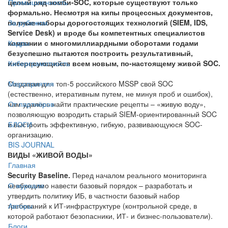
целый ряд зомби-SOC, которые существуют только
Промышленность
формально. Несмотря на кипы процессных документов,
полные наборы дорогостоящих технологий (SIEM, IDS,
За рубежом
Service Desk) и вроде бы компетентных специалистов
компании с многомиллиардными оборотами годами
Кадры
безуспешно пытаются построить результативный,
интересующийся всем новым, по-настоящему живой SOC.
Киберграмотность
Создавая для топ-5 российского MSSP свой SOC
Мероприятия
(естественно, итеративным путем, не минуя проб и ошибок),
нам удалось найти практические рецепты – «живую воду»,
От партнёров
позволяющую возродить старый SIEM-ориентированный SOC
и выстроить эффективную, гибкую, развивающуюся SOC-
БЛОГИ
организацию.
BIS JOURNAL
ВИДЫ «ЖИВОЙ ВОДЫ»
Главная
Security Baseline.
Перед началом реального мониторинга
необходимо навести базовый порядок – разработать и
О журнале
утвердить политику ИБ, в частности базовый набор
требований к ИТ-инфраструктуре (контрольной среде, в
Авторы
которой работают безопасники, ИТ- и бизнес-пользователи).
Блоги