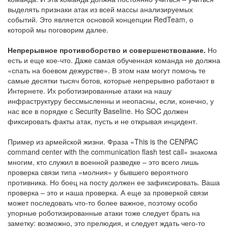
выделять признаки атак из всей массы анализируемых
событий. Это является основой концепции RedTeam, о
которой мы поговорим далее.
Непрерывное противоборство и совершенствование.
Но
есть и еще кое-что. Даже самая обученная команда не должна
«спать на боевом дежурстве». В этом нам могут помочь те
самые десятки тысяч ботов, которые непрерывно работают в
Интернете. Их роботизированные атаки на нашу
инфраструктуру бессмысленны и неопасны, если, конечно, у
нас все в порядке с Security Baseline. Но SOC должен
фиксировать факты атак, пусть и не открывая инцидент.
Пример из армейской жизни. Фраза «This is the CENPAC
command center with the communication flash test call» знакома
многим, кто служил в военной разведке – это всего лишь
проверка связи типа «молния» у бывшего вероятного
противника. Но боец на посту должен ее зафиксировать. Ваша
проверка – это и наша проверка. А еще за проверкой связи
может последовать что-то более важное, поэтому особо
упорные роботизированные атаки тоже следует брать на
заметку: возможно, это прелюдия, и следует ждать чего-то