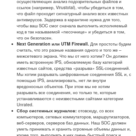
осуществляющих анализ подозрительных файлов и
ссылок (например, Virustotal), чтобы убедиться в том,
что файл проходит сигнатурный анализ всех известных
антивирусов. Задержка в карантине нужна для того,
чтобы ваш SOC смог сначала выполнить исполняемый
код в так называемой «песочнице» и убедиться в том,
что он безопасен.
Next Generation или UTM Firewall.
Для простоты будем
считать, что это разные названия одного и того же –
межсетевого экрана. Что мы от него хотим? Он должен
иметь встроенную IPS, обновляемую базу категорий
известных сайтов, средства «разрыва» SSL-соединений.
Мы хотим разрывать шифрованные соединения SSL и, с
помощью IPS, анализировать, нет ли внутри
вредоносных объектов. При этом мы не хотим
разрывать все соединения, но только те, которые
устанавливаются с неизвестными сайтами категории
Unrated.
Сбор системных журналов:
отовсюду, со всех
компьютеров, сетевых коммутаторов, маршрутизаторов,
веб-серверов, серверов баз данных. Наш SOC должен
уметь принимать и хранить огромные объемы данных и,
кроме того, выполнять в них очень быстрый поиск и