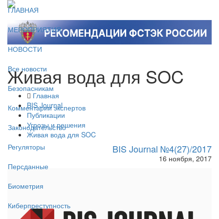
ГЛАВНАЯ
МЕРОПРИЯТИЯ
НОВОСТИ
Живая вода для SOC
Все новости
Безопасникам
Главная
BIS Journal
Комментарии экспертов
Публикации
Угрозы и решения
Законодательство
Живая вода для SOC
Регуляторы
BIS Journal №4(27)/2017
16 ноября, 2017
Персданные
Биометрия
Киберпреступность