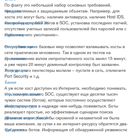
По факту это небольшой набор основных требований,
предъявляемых к защищаемым объектам. Например, для
Читалка
хоста это могут быть: наличие антивируса, наличие Host IDS,
настройка отправки логов в SOC, установка последних патчей,
Рекомендации ФСТЭК
отсутствие учетных записей пользователей без паролей или с
паролями «по умолчанию».
Публикации
Отсутствие таких базовых мер позволяет взламывать хосты в
Все публикации
сети практически мгновенно. Так в одном из тестов на
проникновение взлом непропатченного хоста занял 15 минут,
О главном
а уже через 20 минут доменный контроллер был захвачен.
Хотя до этого пентестеры молили – пустите в сеть, отключите
Регуляторы
Port Security и т.д.
Банки
А уж если хост доступен из Интернета, необходимо понимать,
что, помимо вашего SOC, существуют еще десятки тысяч
Угрозы и решения
чужих систем (ботов), которые постоянно осуществляют
мониторинг сети в надежде чем-нибудь поживиться. Боты
Инфраструктура
реализуют простые, но эффективные сценарии поиска
объектов атаки. Какой бы скромной и незаметной ни была
Деловые мероприятия
ваша компания, за сутки к ее интернет-ресурсу обратятся два-
три десятка ботов. Информация об обнаруженной уязвимости
Субъекты