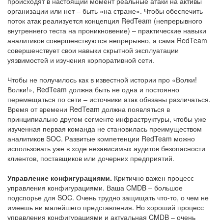
происходят в настоящий момент реальные атаки на активы
организации или нет – быть «на страже». Чтобы обеспечить
поток атак реализуется концепция RedTeam (непрерывного
внутреннего теста на проникновение) – практические навыки
аналитиков совершенствуются непрерывно, а сама RedTeam
совершенствует свои навыки скрытной эксплуатации
уязвимостей и изучения корпоративной сети.
Чтобы не получилось как в известной истории про «Волки!
Волки!», RedTeam должна быть не одна и постоянно
перемещаться по сети – источники атак обязаны различаться.
Время от времени RedTeam должна появляться в
принципиально другом сегменте инфраструктуры, чтобы уже
изученная первая команда не становилась преимуществом
аналитиков SOC. Развитые компетенции RedTeam можно
использовать уже в ходе независимых аудитов безопасности
клиентов, поставщиков или дочерних предприятий.
Управление конфигурациями.
Критично важен процесс
управления конфигурациями. Ваша CMDB – большое
подспорье для SOC. Очень трудно защищать что-то, о чем не
имеешь ни малейшего представления. Но хороший процесс
управления конфигурациями и актуальная CMDB – очень