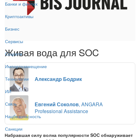
Банки и финтех
Криптоактивы
Бизнес
Сервисы
Живая вода для SOC
Соцсети
Импортозамещение
Александр Бодрик
Технологии
ИИ
Евгений Соколов
, ANGARA
Связь
Professional Assistance
Нацбезопасность
Санкции
Набравшая силу волна популярности SOC обнаруживает