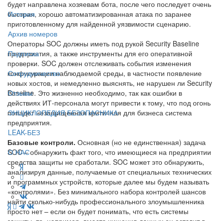
будет направлена хозяевам бота, после чего последует очень
быстрая, хорошо автоматизированная атака по заранее
История
приготовленному для найденной уязвимости сценарию.
Архив номеров
Операторы SOC должны иметь под рукой Security Baseline
предприятия, а также инструменты для его оперативной
Подписка
проверки. SOC должен отслеживать события изменения
конфигурации наблюдаемой среды, в частности появление
Сотрудничество
новых хостов, и немедленно выяснять, не нарушен ли Security
Baseline. Это жизненно необходимо, так как ошибки в
Отзывы
действиях ИТ-персонала могут привести к тому, что под огонь
попадет незащищенная критичная для бизнеса система
ЭНЦИКЛОПЕДИЯ БЕЗОПАСНИКА
предприятия.
LEAK-БЕЗ
Базовые контроли.
Основная (но не единственная) задача
SOC – обнаружить факт того, что имеющиеся на предприятии
О НАС
средства защиты не сработали. SOC может это обнаружить,
анализируя данные, получаемые от специальных технических
и программных устройств, которые далее мы будем называть
«контролями». Без минимального набора контролей шансов
найти сколько-нибудь профессионального злоумышленника
просто нет – если он будет понимать, что есть системы
защиты, то, например, вместо хищения данных он оставит в