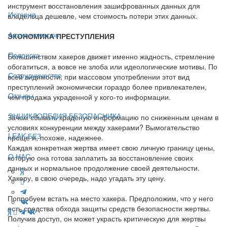
инструмент восстановления зашифрованных данных для
История
владельца дешевле, чем стоимость потери этих данных.
Архив номеров
ЭКОНОМИКА ПРЕСТУПЛЕНИЯ
Подписка
Большинством хакеров движет именно жадность, стремление
обогатиться, а вовсе не злоба или идеологические мотивы. По
Сотрудничество
всей видимости, при массовом употреблении этот вид
преступлений экономически гораздо более привлекателен,
Отзывы
чем продажа украденной у кого-то информации.
ЭНЦИКЛОПЕДИЯ БЕЗОПАСНИКА
Зачем сбывать краденую информацию по сниженным ценам в
условиях конкуренции между хакерами? Вымогательство
LEAK-БЕЗ
проще и, похоже, надежнее.
Каждая конкретная жертва имеет свою личную границу цены,
О НАС
которую она готова заплатить за восстановление своих
данных и нормальное продолжение своей деятельности.
Хакеру, в свою очередь, надо угадать эту цену.
Попробуем встать на место хакера. Предположим, что у него
есть средства обхода защиты средств безопасности жертвы.
Получив доступ, он может украсть критическую для жертвы