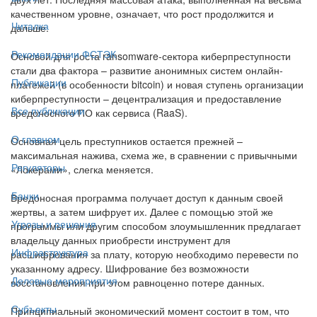
качественном уровне, означает, что рост продолжится и
Читалка
дальше.
Рекомендации ФСТЭК
Основой для роста ransomware-сектора киберпреступности
стали два фактора – развитие анонимных систем онлайн-
Публикации
платежей (в особенности bitcoin) и новая ступень организации
киберпреступности – децентрализация и предоставление
Все публикации
вредоносного ПО как сервиса (RaaS).
О главном
Основная цель преступников остается прежней –
максимальная нажива, схема же, в сравнении с привычными
Регуляторы
«Локерами», слегка меняется.
Банки
Вредоносная программа получает доступ к данным своей
жертвы, а затем шифрует их. Далее с помощью этой же
Угрозы и решения
программы или другим способом злоумышленник предлагает
владельцу данных приобрести инструмент для
Инфраструктура
расшифрования за плату, которую необходимо перевести по
указанному адресу. Шифрование без возможности
Деловые мероприятия
восстановления при этом равноценно потере данных.
Субъекты
Принципиальный экономический момент состоит в том, что