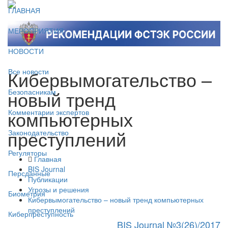
ГЛАВНАЯ
МЕРОПРИЯТИЯ
НОВОСТИ
Кибервымогательство –
Все новости
новый тренд
Безопасникам
компьютерных
Комментарии экспертов
преступлений
Законодательство
Регуляторы
Главная
BIS Journal
Персданные
Публикации
Угрозы и решения
Биометрия
Кибервымогательство – новый тренд компьютерных
преступлений
Киберпреступность
BIS Journal №3(26)/2017