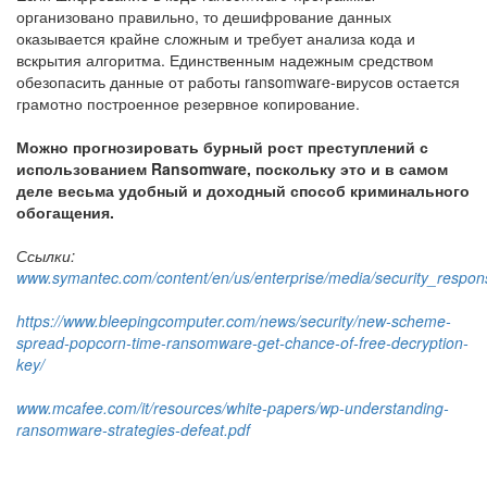
организовано правильно, то дешифрование данных
оказывается крайне сложным и требует анализа кода и
вскрытия алгоритма. Единственным надежным средством
обезопасить данные от работы ransomware-вирусов остается
грамотно построенное резервное копирование.
Можно прогнозировать бурный рост преступлений с
использованием Ransomware, поскольку это и в самом
деле весьма удобный и доходный способ криминального
обогащения.
Ссылки:
www.symantec.com/content/en/us/enterprise/media/security_resp
https://www.bleepingcomputer.com/news/security/new-scheme-
spread-popcorn-time-ransomware-get-chance-of-free-decryption-
key/
www.mcafee.com/it/resources/white-papers/wp-understanding-
ransomware-strategies-defeat.pdf