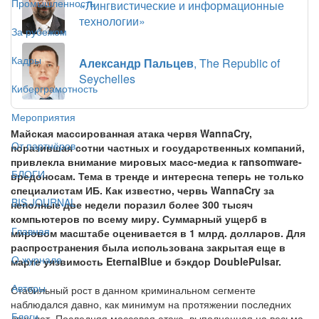
Промышленность
«Лингвистические и информационные
технологии»
За рубежом
Кадры
Александр Пальцев
, The Republic of
Seychelles
Киберграмотность
Мероприятия
Майская массированная атака червя WannaCry,
От партнёров
поразившая сотни частных и государственных компаний,
привлекла внимание мировых масс-медиа к ransomware-
БЛОГИ
вредоносам. Тема в тренде и интересна теперь не только
специалистам ИБ. Как известно, червь WannaCry за
BIS JOURNAL
неполные две недели поразил более 300 тысяч
компьютеров по всему миру. Суммарный ущерб в
Главная
мировом масштабе оценивается в 1 млрд. долларов. Для
распространения была использована закрытая еще в
О журнале
марте уязвимость EternalBlue и бэкдор DoublePulsar.
Авторы
Стабильный рост в данном криминальном сегменте
наблюдался давно, как минимум на протяжении последних
Блоги
двух лет. Последняя массовая атака, выполненная на весьма