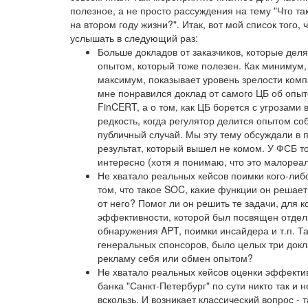
полезное, а не просто рассуждения на тему "Что т
на втором году жизни?". Итак, вот мой список того,
услышать в следующий раз:
Больше докладов от заказчиков, которые дел
опытом, который тоже полезен. Как минимум, 
максимум, показывает уровень зрелости комп
мне понравился доклад от самого ЦБ об опыт
FinCERT, а о том, как ЦБ борется с угрозами
редкость, когда регулятор делится опытом с
публичный случай. Мы эту тему обсуждали в 
результат, который вышел не комом. У ФСБ т
интересно (хотя я понимаю, что это малореа
Не хватало реальных кейсов поимки кого-либ
том, что такое SOC, какие функции он решает,
от него? Помог ли он решить те задачи, для 
эффективности, которой был посвящен отдел
обнаружения APT, поимки инсайдера и т.п. Так
генеральных спонсоров, было целых три докл
рекламу себя или обмен опытом?
Не хватало реальных кейсов оценки эффекти
банка "Санкт-Петербург" по сути никто так и
вскользь. И возникает классический вопрос - 