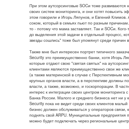
При этом аутсорсинговые SOCи тоже развиваются не 
своих систем мониторинга, и они хотят повысить э
этом говорили и Игорь Ляпунов, и Евгений Климов
соком, который в семьях пьют по разным причинам. К
то - потому что мама заставляет. Так и SOCи. Кого
до выделения этой задачи в отдельный процесс, ко
звезды сошлись" тоже был упомянут среди причин 
Также мне был интересен портрет типичного заказч
Security это преимущественно банки, хотя Игорь Ля
которые отдают свою "святая святых" на аутсорси
клиентами являются преимущественно свои же клие
(а также материнской в случае с Перспективным м
крупных органов власти, а в перспективе должны 
власти, а также, возможно, и госкорпорации. В час
интерес к интеграции своих центром мониторинга
Банка России. Малого и среднего бизнеса нет ни у к
Security пока не видит среди своих клиентов малый
бизнес должен обслуживаться у операторов связи, 
поднять свой ARPU. Муниципальные предприятия по
можно будет подключать через региональные центр