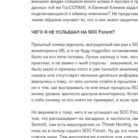
внешних фидах слишком много шлака и мусора и при
данных той же ГосСОПКИ). А Евгений Климов задал 
подключающиеся к обмену компании? Не представ
таким образом изучают то, что о них знают защитни
ЧЕГО Я НЕ УСЛЫШАЛ НА SOC Forum?
Прошлый номер журнала, выпущенный как раз к SO
мониторинга ИБ, и я не буду подробно останавлива
было на его пяти потоках. Лучше напишу о том, чег
практики; и не важно с чьей стороны - заказчиков, 
было мало и причины этого я уже пытался анализиро
сказать или отсутствует желание делиться информа
вернулись к тому, от чего хотели отойти в прошлом 
не о том, как выстраивать те или иные процессы SO
иному уровню зрелости центров мониторинга. Кстат
к себе почему-то его никто не примерял, а если пр
Но вернемся к тому, чего я не услышал на SOC For
том, что рассказывают на западных, в частности, 
Summit, там есть мероприятия по Threat Hunting, по 
пока не в пользу нашего SOC Forum. Ну да это по
совсем иная. Там мероприятие платное для участник