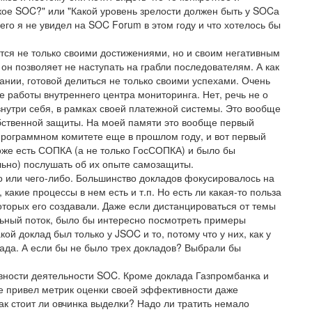
акое SOC?" или "Какой уровень зрелости должен быть у SOCа
 чего я не увидел на SOC Forum в этом году и что хотелось бы
ятся не только своими достижениями, но и своим негативным
он позволяет не наступать на грабли последователям. А как
ании, готовой делиться не только своими успехами. Очень
е работы внутреннего центра мониторинга. Нет, речь не о
 внутри себя, в рамках своей платежной системы. Это вообще
обственной защиты. На моей памяти это вообще первый
программном комитете еще в прошлом году, и вот первый
оже есть СОПКА (а не только ГосСОПКА) и было бы
льно) послушать об их опыте самозащиты.
о или чего-либо. Большинство докладов фокусировалось на
 какие процессы в нем есть и т.п. Но есть ли какая-то польза
которых его создавали. Даже если дистанцироваться от темы
ьный поток, было бы интересно посмотреть примеры
ой доклад был только у JSOC и то, потому что у них, как у
ада. А если бы не было трех докладов? Выбрали бы
вности деятельности SOC. Кроме доклада Газпромбанка и
 не привел метрик оценки своей эффективности даже
так стоит ли овчинка выделки? Надо ли тратить немало