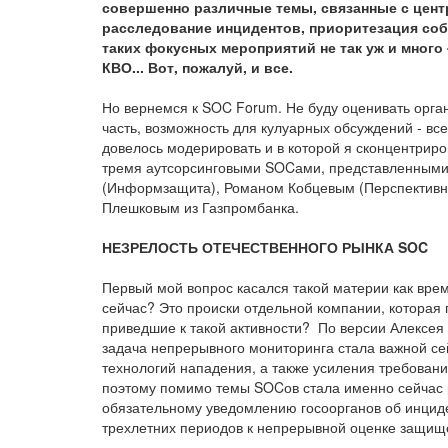
совершенно различные темы, связанные с центра
расследование инцидентов, приоритезация соб
таких фокусных мероприятий не так уж и много -
КВО... Вот, пожалуй, и все.
Но вернемся к SOC Forum. Не буду оценивать орга
часть, возможность для кулуарных обсуждений - вс
довелось модерировать и в которой я сконцентрир
тремя аутсорсинговыми SOCами, представленными 
(Информзащита), Романом Кобцевым (Перспективны
Плешковым из Газпромбанка.
НЕЗРЕЛОСТЬ ОТЕЧЕСТВЕННОГО РЫНКА SOC
Первый мой вопрос касался такой материи как вре
сейчас? Это происки отдельной компании, которая 
приведшие к такой активности? По версии Алексея
задача непрерывного мониторинга стала важной сей
технологий нападения, а также усиления требован
поэтому помимо темы SOCов стала именно сейчас 
обязательному уведомлению госоорганов об инциде
трехлетних периодов к непрерывной оценке защищ