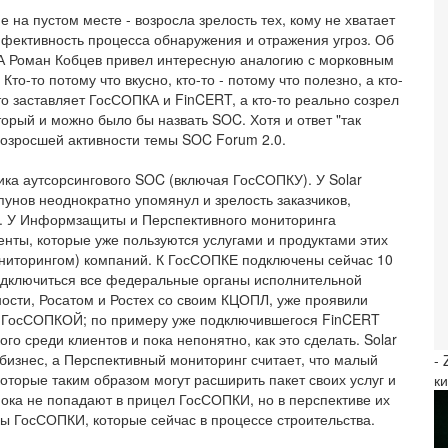
на пустом месте - возросла зрелость тех, кому не хватает
ффективность процесса обнаружения и отражения угроз. Об
. А Роман Кобцев привел интересную аналогию с морковным
то-то потому что вкусно, кто-то - потому что полезно, а кто-
-то заставляет ГосСОПКА и FinCERT, а кто-то реально созрел
торый и можно было бы назвать SOC. Хотя и ответ "так
возросшей активности темы SOC Forum 2.0.
ика аутсорсингового SOC (включая ГосСОПКУ). У Solar
пунов неоднократно упомянул и зрелость заказчиков,
нг. У Информзащиты и Перспективного мониторинга
нты, которые уже пользуются услугами и продуктами этих
ониторингом) компаний. К ГосСОПКЕ подключены сейчас 10
подключиться все федеральные органы исполнительной
тности, Росатом и Ростех со своим КЦОПЛ, уже проявили
 с ГосСОПКОЙ; по примеру уже подключившегося FinCERT
ого среди клиентов и пока непонятно, как это сделать. Solar
 бизнес, а Перспективный мониторинг считает, что малый
-
которые таким образом могут расширить пакет своих услуг и
к
ка не попадают в прицел ГосСОПКИ, но в перспективе их
ы ГосСОПКИ, которые сейчас в процессе строительства.