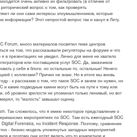
ходится очень активно их фильтровать (в отличие от
риторический вопрос о том, как проверять
ляют ли они сами интересы злоумышленников, которые
ки информации? Этот непростой вопрос так и канул в Лету.
C Forum, много материалов посвятил теме центров
ться на том, что рассказывали регуляторы на форуме и что
о я в презентациях не увидел. Лично для меня не хватило
интеграторов или поставщиков услуг SOC. Да, заказчиков
вать у себя в блоге, но остальные-то, остальные! Нечего
цией с коллегами? Причин не знаю. Но в итоге мы вновь
году - к рассказам о том, что такое SOC и зачем он нужен, но
C и какие подводные камни могут быть на пути к тому или
и, об уровнях зрелости не упоминал только ленивый, но вот
имерял, то "малость" завышал оценку.
um. Так сложилось, что я имею некоторое представление о
американских мероприятиях по SOC. Там есть ежегодный SOC
Digital Forensics, по Incident Response. Поэтому, сравнение
нятно - бизнес-модель упомянутых западных мероприятий
ов и поэтому они хотят видеть что-то конкретное и