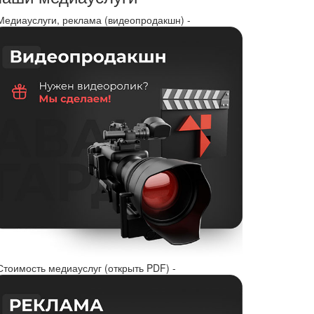
 Медиауслуги, реклама (видеопродакшн) -
Стоимость медиауслуг (открыть PDF) -