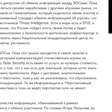
ась дискуссия об обмене информации между SOCами. Пока
делиться своими наработками с другими игроками рынка, по
ешков из Газпромбанка, который поделился своим опытом и
ализованный стандарт обмена информацией об угрозах, что
очников Threat Intelligence. Хотя в мире есть и STIX, и
зрение, что Россия пойдет опять своим путем и будет
законопроект о безопасности критических инфраструктур, в
твлять через Национальный координационный центр по
ейчас регламенту.
OCов. Пока этот рынок находится в самом зачатке и
икаторами компрометации) отечественные игроки не
 Solar Security есть какие-то услуги за нулевую стоимость,
с о том, что у них есть для компаний, которые хотят знать
скромно промолчали. Идея с центрами, аналогичными
бесплатно, пока у нас не реализована, что обусловлено,
й конкуренцией. Те же Информзащита и "Перспективный
иентами и пока не видят перспектив (или не имеют
у качества информации, обмениваемой в рамках
ся к обмену участников. По словам Игоря Ляпунова, во