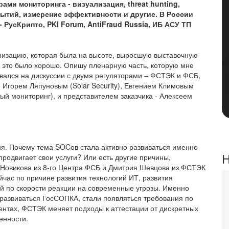
ми мониторинга - визуализация, threat hunting,
ытий, измерение эффективности и другие. В России
 РусКрипто, PKI Forum, AntiFraud Russia, ИБ АСУ ТП
низацию, которая была на высоте, выросшую выставочную
е это было хорошо. Опишу пленарную часть, которую мне
овался на дискуссии с двумя регуляторами – ФСТЭК и ФСБ,
Игорем Ляпуновым (Solar Security), Евгением Климовым
й мониторинг), и представителем заказчика - Алексеем
мя. Почему тема SOCов стала активно развиваться именно
Н
продвигает свои услуги? Или есть другие причины,
 Новикова из 8-го Центра ФСБ и Дмитрия Шевцова из ФСТЭК
час по причине развития технологий ИТ, развития
ий по скорости реакции на современные угрозы. Именно
развиваться ГосСОПКА, стали появляться требования по
нтах, ФСТЭК меняет подходы к аттестации от дискретных
енности.