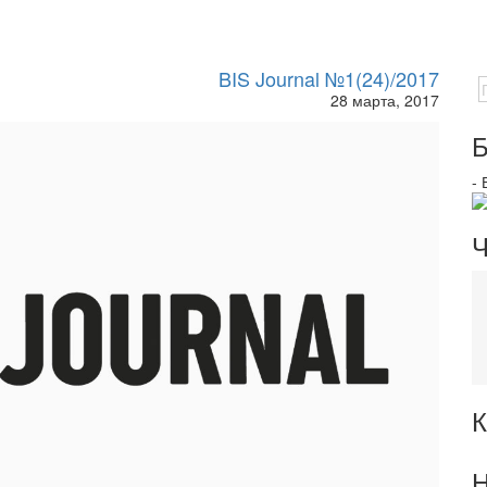
BIS Journal №1(24)/2017
28 марта, 2017
Б
-
Ч
К
Н