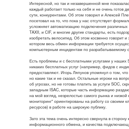
Интересной, но так и незавершенной мне показал
каждый работает только на себя и не очень готов 
сути, конкурентами. Об этом говорил и Алексей Пл
посетовал на то, что пока у нас отсутствует форм
усложняет автоматизацию подключения различных ист
TAXII, и CIF, и многие другие стандарты, есть подо
изобретать велосипед. Об этом косвенно говорит и 
котором весь обмен информации требуется осущес
компьютерным инцидентам по разрабатываемому с
Есть проблемы и с бесплатными услугами у наших S
никаких бесплатных услуг (например, фидов с инд
предоставляют. Игорь Ляпунов упомянул о том, что у
но какие так и не сказал. Остальные игроки на вопро
об угрозах, но не готовы платить за услуги SOC, 
западным ISAC, которые часть информацию раздают 
на мой взгляд, незрелостью самого рынка и низко
мониторинг" ориентированы на работу со своими кл
ресурсов) в работе на широкую публику.
Зато эта тема очень интересно свернула в сторон
информационного обмена, и качества подключающих